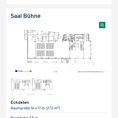
Saal Bühne
Eckda­ten
Raum­größe:
16 x 17 m (272 m²)
Raum­höhe:
7,5 m