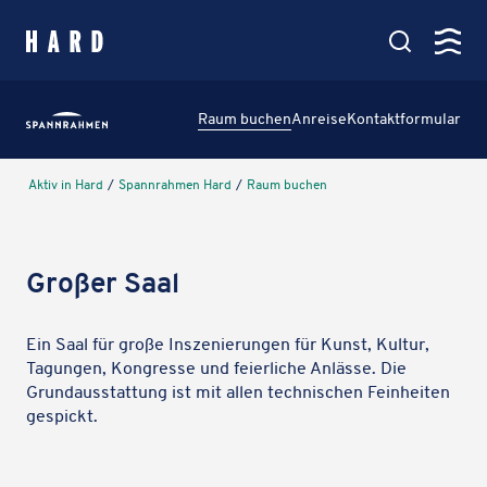
springen
Kartenansicht
Raum buchen
Anreise
Kontakt­for­mu­lar
Hauptmenü
Amt & Service
Aktiv in Hard
/
Spann­rah­men Hard
/
Raum buchen
Verwaltung, Politik & Rathaus
Leben in Hard
Großer Saal
Bildung, Soziales & Familie
Ein Saal für große Insze­nie­run­gen für Kunst, Kultur,
Tagun­gen, Kongresse und feier­li­che Anlässe. Die
Aktiv in Hard
Grund­aus­stat­tung ist mit allen tech­ni­schen Fein­hei­ten
gespickt.
Veranstaltungen, Vereine & See