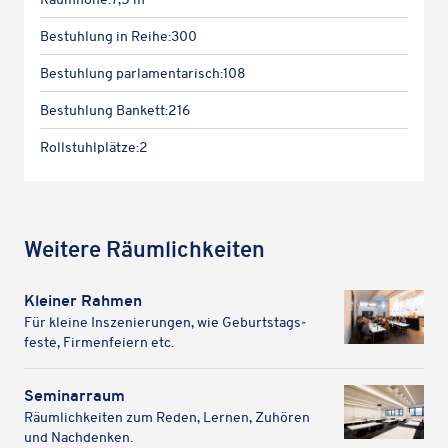
Bestuh­lung in Reihe:
300
Bestuh­lung parlamentarisch:
108
Bestuh­lung Bankett:
216
Roll­stuhl­plätze:
2
Weitere Räum­lich­kei­ten
Kleiner Rahmen
Für kleine Insze­nie­run­gen, wie Geburts­tags­
feste, Firmen­fei­ern etc.
Seminarraum
Räum­lich­kei­ten zum Reden, Lernen, Zuhören
und Nachdenken.