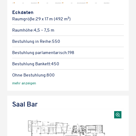
Karte laden
Eckda­ten
Raum­größe:
29 x 17 m (492 m²)
Raum­höhe:
4,5 – 7,5 m
Bestuh­lung in Reihe:
550
Bestuh­lung parlamentarisch:
198
Bestuh­lung Bankett:
450
Ohne Bestuh­lung:
800
mehr anzeigen
Saal Bar