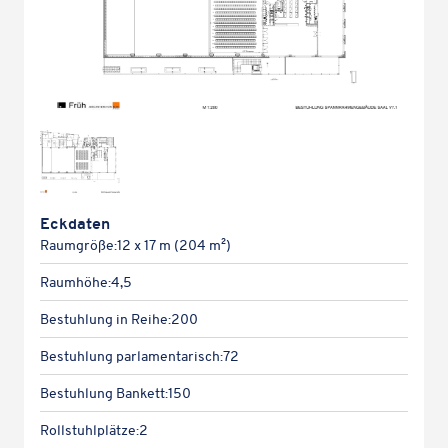
Eckda­ten
Raum­größe:
12 x 17 m (204 m²)
Raum­höhe:
4,5
Bestuh­lung in Reihe:
200
Bestuh­lung parlamentarisch:
72
Bestuh­lung Bankett:
150
Roll­stuhl­plätze:
2