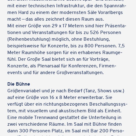
mit einer tech­ni­schen Infra­struk­tur, die den Spann­rah­
men Hard zu einem der moderns­ten Säle Vorarl­bergs
macht — das alles zeich­net diesen Raum aus.
Mit einer Größe von 29 x 17 Metern sind hier Präsen­ta­
tio­nen und Veran­stal­tun­gen für bis zu 526 Perso­nen
(Reihen­be­stuh­lung) möglich, ohne Bestuh­lung,
beispiels­weise für Konzerte, bis zu 800 Perso­nen. 7,5
Meter Raum­höhe sorgen für ein erha­be­nes Raum­ge­
fühl. Der Große Saal bietet sich an für Vorträge,
Konzerte, als Plenar­saal für Konfe­ren­zen, Firmen­
events und für andere Großveranstaltungen.
Die Bühne
Größen­va­ria­bel und je nach Bedarf (Tanz, Shows usw.)
auf eine Größe von 16 x 8 Meter erwei­ter­bar. Sie
verfügt über ein rich­tungs­be­zo­ge­nes Beschal­lungs­sys­
tem, mit visu­el­lem und akus­ti­schem Bild als Einheit.
Eine mobile Trenn­wand gestat­tet die Unter­tei­lung in
zwei verschie­dene Räume. Im Saal mit Bühne finden
dann 300 Perso­nen Platz, im Saal mit Bar 200 Perso­