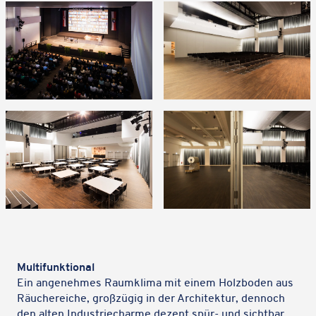
Multi­funk­tio­nal
Ein ange­neh­mes Raum­klima mit einem Holz­bo­den aus
Räuche­rei­che, groß­zü­gig in der Archi­tek­tur, dennoch
den alten Indus­triecharme dezent spür- und sicht­bar,