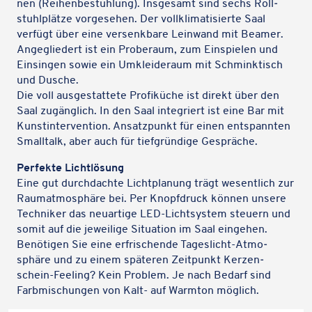
nen (Reihen­be­stuh­lung). Insge­samt sind sechs Roll­
stuhl­plätze vorge­se­hen. Der voll­kli­ma­ti­sierte Saal
verfügt über eine versenk­bare Lein­wand mit Beamer.
Ange­glie­dert ist ein Probe­raum, zum Einspie­len und
Einsin­gen sowie ein Umklei­de­raum mit Schmink­tisch
und Dusche.
Die voll ausge­stat­tete Profi­kü­che ist direkt über den
Saal zugäng­lich. In den Saal inte­griert ist eine Bar mit
Kunst­in­ter­ven­tion. Ansatz­punkt für einen entspann­ten
Small­talk, aber auch für tief­grün­dige Gespräche.
Perfekte Licht­lö­sung
Eine gut durch­dachte Licht­pla­nung trägt wesent­lich zur
Raum­at­mo­sphäre bei. Per Knopf­druck können unsere
Tech­ni­ker das neuar­tige LED-Licht­sys­tem steuern und
somit auf die jewei­lige Situa­tion im Saal einge­hen.
Benö­ti­gen Sie eine erfri­schende Tages­licht-Atmo­
sphäre und zu einem späte­ren Zeit­punkt Kerzen­
schein-Feeling? Kein Problem. Je nach Bedarf sind
Farb­mi­schun­gen von Kalt- auf Warmton möglich.