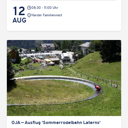
12
08:30 - 11:00 Uhr
Veranstaltungsort:
Harder Fami­li­en­nest
AUG
OJA — Ausflug ‘Sommer­ro­del­bahn Laterns‘