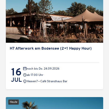
H7 After­work am Boden­see (2+1 Happy Hour)
16
noch bis Do. 24.09.2026
ab 17:00 Uhr
JUL
Veranstaltungsort:
Heaven7 — Café Strand­haus Bar
Heute