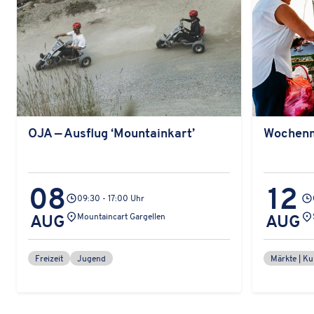
OJA — Ausflug ‘Moun­tain­k­art’
Wochen­
08
12
09:30 - 17:00 Uhr
Veranstaltungsort:
Ver
AUG
Mountaincart Gargellen
AUG
Freizeit
Jugend
Märkte | Ku