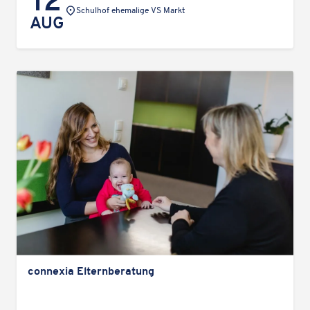
12
Veranstaltungsort:
Schul­hof ehema­lige VS Markt
AUG
conne­xia Elternberatung