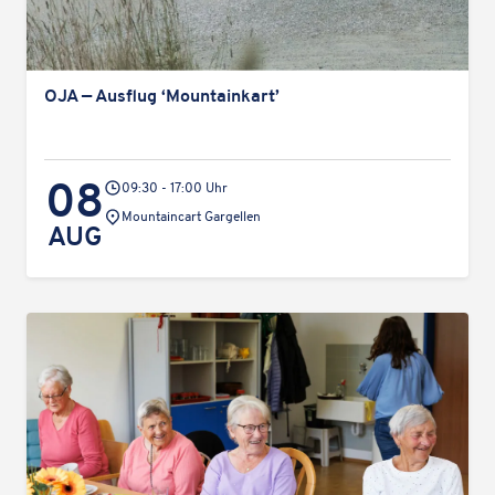
OJA — Ausflug ‘Moun­tain­k­art’
08
09:30 - 17:00 Uhr
Veranstaltungsort:
Mountaincart Gargellen
AUG