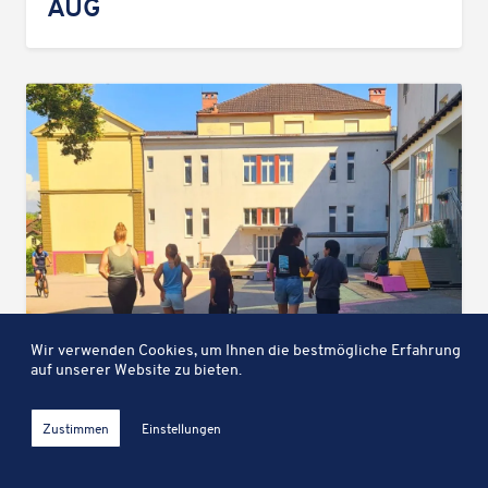
AUG
Wir verwenden Cookies, um Ihnen die bestmögliche Erfahrung
Karte
auf unserer Website zu bieten.
OJA — walk & talk
Entdecken Sie Sport-, Kultur- und Freizeitanlagen in Hard auf
Filter öff
unserer interaktiven Karte.
Zustimmen
Einstellungen
Klicken Sie hier, um die Karte zu öffnen