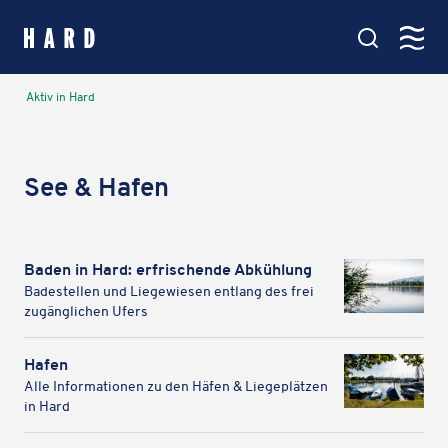
springen
Kartenansicht
Aktiv in Hard
Hauptmenü
Amt & Service
See & Hafen
Verwaltung, Politik & Rathaus
Leben in Hard
Baden in Hard: erfri­schende Abkühlung
Bildung, Soziales & Familie
Bade­stel­len und Liege­wie­sen entlang des frei
zugäng­li­chen Ufers
Aktiv in Hard
Hafen
Veranstaltungen, Vereine & See
Alle Infor­ma­tio­nen zu den Häfen & Liege­plät­zen
in Hard