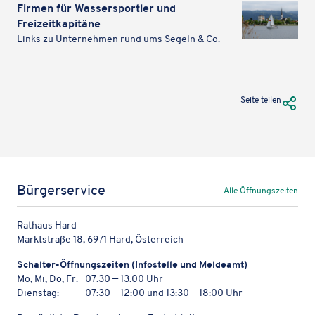
Firmen für Wasser­sport­ler und
Freizeitkapitäne
Links zu Unter­neh­men rund ums Segeln & Co.
URL Te
Seite teilen
Karteninhalte zulassen
Wir verwenden Google Maps, um Karten auf unserer Website
Bürgerservice
Alle Öffnungszeiten
anzuzeigen. Genaue Infos finden Sie
in unserem Datenschutz
.
Karte laden
Rathaus Hard
Marktstraße 18, 6971 Hard, Österreich
Schal­ter-Öffnungs­zei­ten (Info­stelle und Meldeamt)
Mo, Mi, Do, Fr:
07:30 — 13:00 Uhr
Dienstag:
07:30 — 12:00 und 13:30 — 18:00 Uhr