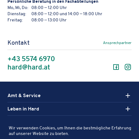
Persön­li­che Bera­tung in den Fachabteilungen
Mo, Mi, Do:
08:00 — 12:00 Uhr
Dienstag:
08:00 — 12:00 und 14:00 — 18:00 Uhr
Freitag:
08:00 — 13:00 Uhr
Kontakt
Ansprechpartner
+43 5574 6970
Facebo
In
hard@hard.at
Amt & Service
Leben in Hard
Aktiv in Hard
Wir verwenden Cookies, um Ihnen die bestmögliche Erfahrung
Karte
auf unserer Website zu bieten.