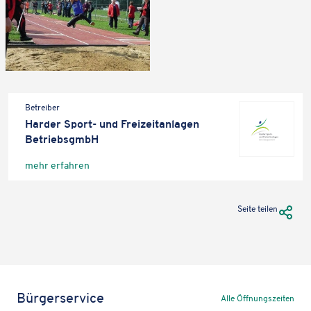
Betrei­ber
Harder Sport- und Frei­zeit­an­la­gen
BetriebsgmbH
mehr erfah­ren
URL Te
Seite teilen
Bürgerservice
Alle Öffnungszeiten