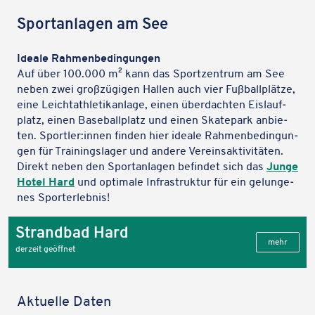
Sport­an­la­gen am See
Ideale Rahmen­be­din­gun­gen
Auf über 100.000 m² kann das Sport­zen­trum am See
neben zwei groß­zü­gi­gen Hallen auch vier Fußball­plätze,
eine Leicht­ath­le­tik­an­lage, einen über­dach­ten Eislauf­
platz, einen Base­ball­platz und einen Skate­park anbie­
ten. Sportler:innen finden hier ideale Rahmen­be­din­gun­
gen für Trai­nings­la­ger und andere Vereins­ak­ti­vi­tä­ten.
Direkt neben den Sport­an­la­gen befin­det sich das
Junge
Hotel Hard
und opti­male Infra­struk­tur für ein gelun­ge­
nes Sporterlebnis!
Strand­bad Hard
mehr
derzeit geöffnet
Aktu­elle Daten