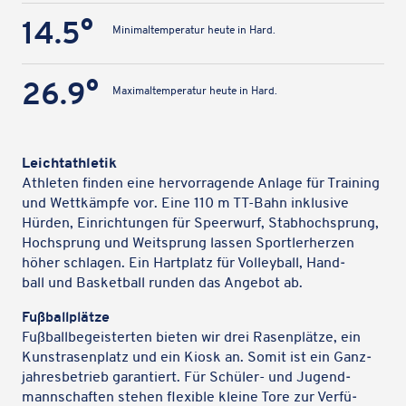
14.5°
Mini­mal­tem­pe­ra­tur heute in Hard.
26.9°
Maxi­mal­tem­pe­ra­tur heute in Hard.
Leicht­ath­le­tik
Athle­ten finden eine hervor­ra­gende Anlage für Trai­ning
und Wett­kämpfe vor. Eine 110 m TT-Bahn inklu­sive
Hürden, Einrich­tun­gen für Speer­wurf, Stab­hoch­sprung,
Hoch­sprung und Weit­sprung lassen Sport­ler­her­zen
höher schla­gen. Ein Hart­platz für Volley­ball, Hand­
ball und Basket­ball runden das Angebot ab.
Fußball­plätze
Fußball­be­geis­ter­ten bieten wir drei Rasen­plätze, ein
Kunst­ra­sen­platz und ein Kiosk an. Somit ist ein Ganz­
jah­res­be­trieb garan­tiert. Für Schüler- und Jugend­
mann­schaf­ten stehen flexi­ble kleine Tore zur Verfü­