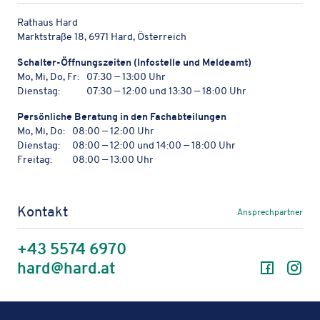
Rathaus Hard
Marktstraße 18, 6971 Hard, Österreich
Schal­ter-Öffnungs­zei­ten (Info­stelle und Meldeamt)
Mo, Mi, Do, Fr:
07:30 — 13:00 Uhr
Dienstag:
07:30 — 12:00 und 13:30 — 18:00 Uhr
Persön­li­che Bera­tung in den Fachabteilungen
Mo, Mi, Do:
08:00 — 12:00 Uhr
Dienstag:
08:00 — 12:00 und 14:00 — 18:00 Uhr
Freitag:
08:00 — 13:00 Uhr
Kontakt
Ansprechpartner
+43 5574 6970
Facebo
In
hard@hard.at