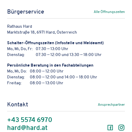
Bürgerservice
Alle Öffnungszeiten
Rathaus Hard
Marktstraße 18, 6971 Hard, Österreich
Schal­ter-Öffnungs­zei­ten (Info­stelle und Meldeamt)
Mo, Mi, Do, Fr:
07:30 — 13:00 Uhr
Dienstag:
07:30 — 12:00 und 13:30 — 18:00 Uhr
Persön­li­che Bera­tung in den Fachabteilungen
Mo, Mi, Do:
08:00 — 12:00 Uhr
Dienstag:
08:00 — 12:00 und 14:00 — 18:00 Uhr
Freitag:
08:00 — 13:00 Uhr
Kontakt
Ansprechpartner
+43 5574 6970
Facebo
In
hard@hard.at