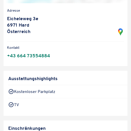
Adresse
Eicheleweg 3e
6971 Hard
Österreich
Kontakt
+43 664 73554884
Ausstattungshighlights
Kostenloser Parkplatz
Karteninhalte zulassen
TV
Wir verwenden Google Maps, um Karten auf unserer Website
anzuzeigen. Genaue Infos finden Sie
in unserem Datenschutz
.
Karte laden
Einschränkungen