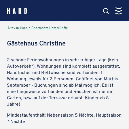
springen
Kartenansicht
Aktiv in Hard
/
Char­mante Unterkünfte
Hauptmenü
Gästehaus Christine
Amt & Service
Verwaltung, Politik & Rathaus
2 schöne Ferienwohnungen in sehr ruhiger Lage (kein
Autoverkehr). Wohnungen sind komplett ausgestattet,
Handtücher und Bettwäsche sind vorhanden. 1
Leben in Hard
Wohnung jeweils für 2 Personen. Geöffnet von Mai bis
Bildung, Soziales & Familie
September - Buchungen sind ab Mai möglich. Es ist
eine Liegewiese vorhanden und Rauchen ist nur im
Garten, bzw. auf der Terrasse erlaubt. Kinder ab 8
Aktiv in Hard
Jahre!
Veranstaltungen, Vereine & See
Mindestaufenthalt: Nebensaison 5 Nächte, Hauptsaison
7 Nächte