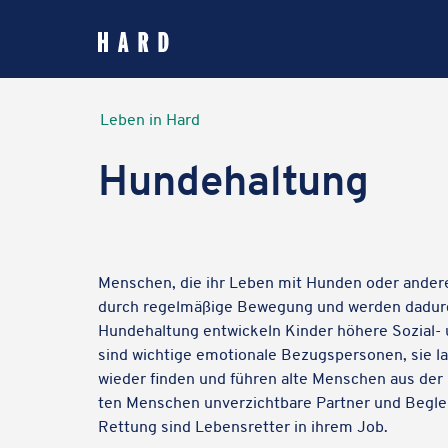
springen
Kartenansicht
Leben in Hard
Hunde­hal­tung
Menschen, die ihr Leben mit Hunden oder anderen
durch regel­mä­ßige Bewe­gung und werden dadurch 
Hunde­hal­tung entwi­ckeln Kinder höhere Sozial
sind wich­tige emotio­nale Bezugs­per­so­nen, sie 
wieder finden und führen alte Menschen aus der Le
ten Menschen unver­zicht­bare Partner und Beglei­
Rettung sind Lebens­ret­ter in ihrem Job.