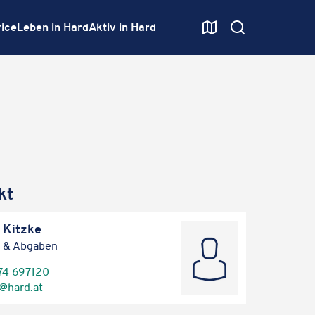
ice
Leben in Hard
Aktiv in Hard
kt
 Kitzke
 & Abgaben
74 697120
​hard.​at