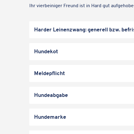
Ihr vier­bei­ni­ger Freund ist in Hard gut aufgehobe
Harder Leinen­zwang: gene­rell bzw. befr
Hundekot
Meldepflicht
Hundeabgabe
Hundemarke