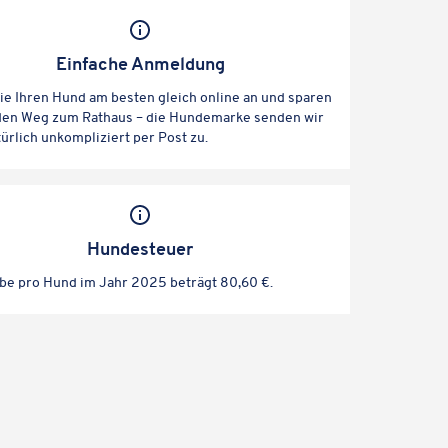
Einfa­che Anmeldung
ie Ihren Hund am besten gleich online an und sparen
 den Weg zum Rathaus – die Hunde­marke senden wir
ür­lich unkom­pli­ziert per Post zu.
Hunde­steuer
be pro Hund im Jahr 2025 beträgt 80,60 €.