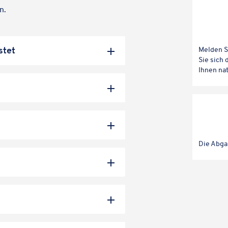
n.
Aufklap­per öffnen
Melden S
istet
Sie sich
Ihnen nat
Aufklap­per öffnen
Aufklap­per öffnen
Die Abga
Aufklap­per öffnen
Aufklap­per öffnen