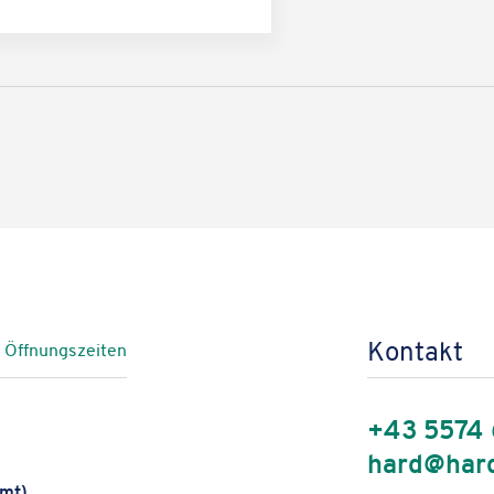
s, um Karten auf unserer Website anzuzeigen. Genaue Infos finden S
Karte laden
Kontakt
e Öffnungszeiten
+43 5574
hard@hard
amt)