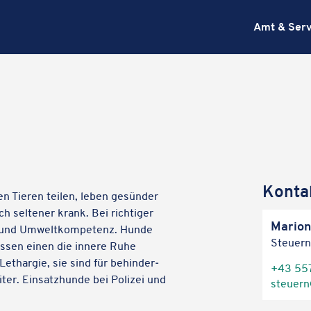
Amt & Serv
Konta
 Tieren teilen, leben gesün­der
selte­ner krank. Bei rich­ti­ger
Marion
- und Umwelt­kom­pe­tenz. Hunde
Steuern
lassen einen die innere Ruhe
thar­gie, sie sind für behin­der­
+43 55
ter. Einsatz­hunde bei Polizei und
steuern@