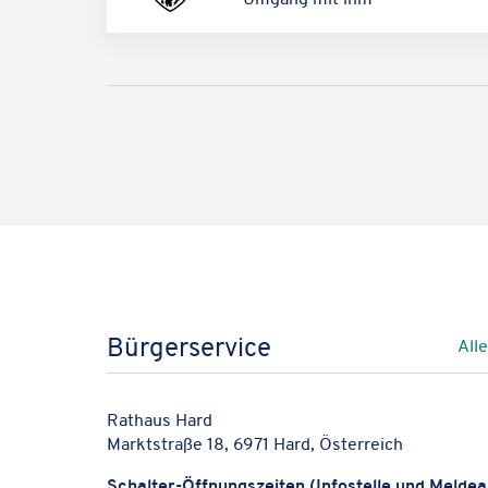
Wir verwenden Google Map
(Öffnet
in
neuem Tab)
Bürgerservice
All
Rathaus Hard
Marktstraße 18, 6971 Hard, Österreich
Schal­ter-Öffnungs­zei­ten (Info­stelle und Melde