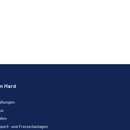
in Hard
Aktiv in Hard:
l­tun­gen
Aktiv in Hard:
us
Aktiv in Hard:
afen
Aktiv in Hard:
port- und Freizeitanlagen