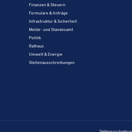
Amt & Service:
Finanzen & Steuern
Amt & Service:
Formulare & Anträge
Amt & Service:
Infrastruktur & Sicherheit
Amt & Service:
Melde- und Standesamt
Amt & Service:
Politik
Amt & Service:
Rathaus
Amt & Service:
Umwelt & Energie
Amt & Service:
Stellenausschreibungen
Stel­len­aus­schrei­bun