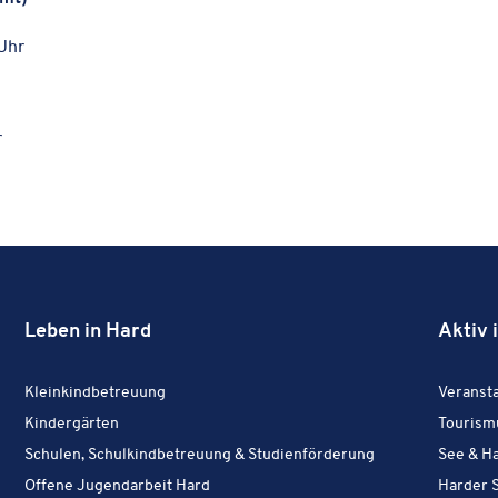
Uhr
r
Leben in Hard
Aktiv 
Leben in Hard:
Kleinkindbetreuung
Veran­sta
Leben in Hard:
Kindergärten
Touris­m
Leben in Hard:
Schulen, Schulkindbetreuung & Studienförderung
See & H
Leben in Hard:
Offene Jugendarbeit Hard
Harder S