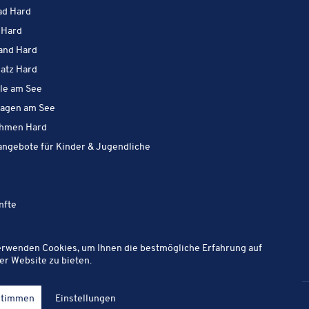
Aktiv in Hard:
ad Hard
Aktiv in Hard:
 Hard
Aktiv in Hard:
and Hard
Aktiv in Hard:
latz Hard
Aktiv in Hard:
lle am See
Aktiv in Hard:
lagen am See
Aktiv in Hard:
hmen Hard
Aktiv in Hard:
angebote für Kinder & Jugendliche
Aktiv in Hard:
tiv in Hard:
Aktiv in Hard:
nfte
erwenden Cookies, um Ihnen die bestmögliche Erfahrung auf
er Website zu bieten.
Filter öff
stimmen
Einstellungen
it
Hinweis­ge­ber­por­tal