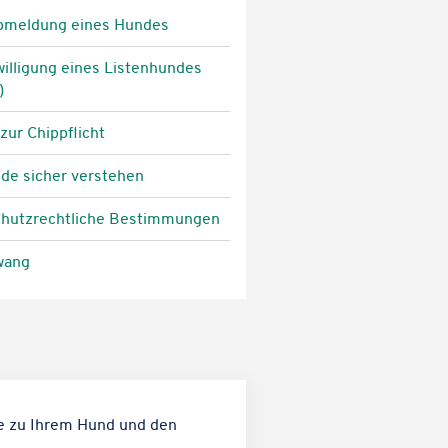
meldung eines Hundes
l­li­gung eines Listen­hun­des
)
 zur Chippflicht
unde sicher verstehen
schutz­recht­li­che Bestimmungen
zwang
rte zu Ihrem Hund und den
Karteninhalte zulassen