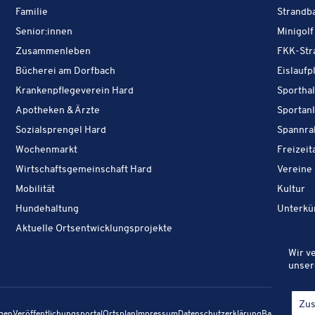
Leben in Hard:
Familie
Strandb
Leben in Hard:
Senior:innen
Minigolf
Leben in Hard:
Zusammenleben
FKK-Str
Leben in Hard:
Bücherei am Dorfbach
Eislaufp
Leben in Hard:
Krankenpflegeverein Hard
Sportha
Leben in Hard:
Apotheken & Ärzte
Sportan
Leben in Hard:
Sozialsprengel Hard
Spannra
Leben in Hard:
Wochen­markt
Freizeit
Leben in Hard:
Wirtschaftsgemeinschaft Hard
Vereine
Leben in Hard:
Ak
Mobilität
Kultur
Leben in Hard:
Hundehaltung
Unter­kü
Leben in Hard:
Aktuelle Ortsentwicklungsprojekte
Wir v
unser
Zu
­gen
Veröf­fent­li­chungs­por­tal
Orts­plan
Impres­sum
Daten­schutz­er­klä­rung
Barrie­re­frei­he