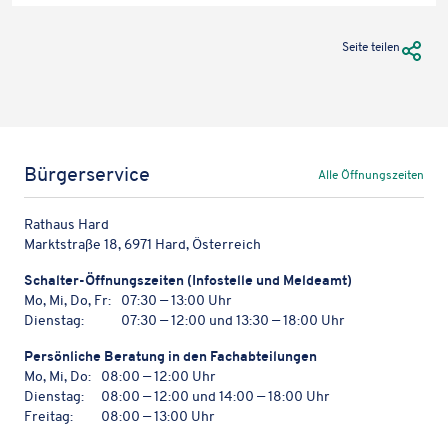
Doku­
mente
URL Te
Seite teilen
zum
Herun­
ter­
la­
den
Bürgerservice
Alle Öffnungszeiten
Rathaus Hard
Marktstraße 18, 6971 Hard, Österreich
Schal­ter-Öffnungs­zei­ten (Info­stelle und Meldeamt)
Mo, Mi, Do, Fr:
07:30 — 13:00 Uhr
Dienstag:
07:30 — 12:00 und 13:30 — 18:00 Uhr
Persön­li­che Bera­tung in den Fachabteilungen
Mo, Mi, Do:
08:00 — 12:00 Uhr
Dienstag:
08:00 — 12:00 und 14:00 — 18:00 Uhr
Freitag:
08:00 — 13:00 Uhr