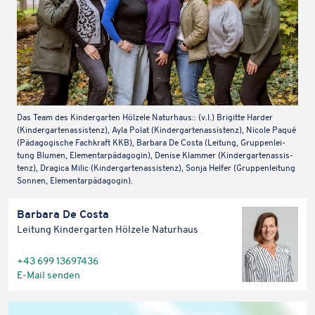
Das Team des Kinder­gar­ten Hölzele Natur­haus:: (v.l.) Brigitte Harder
(Kinder­gar­ten­as­sis­tenz), Ayla Polat (Kinder­gar­ten­as­sis­tenz), Nicole Paqué
(Pädago­gi­sche Fach­kraft KKB), Barbara De Costa (Leitung, Grup­pen­lei­
tung Blumen, Elemen­tar­päd­ago­gin), Denise Klammer (Kinder­gar­ten­as­sis­
tenz), Dragica Milic (Kinder­gar­ten­as­sis­tenz), Sonja Helfer (Grup­pen­lei­tung
Sonnen, Elementarpädagogin).
Barbara De Costa
Leitung Kinder­gar­ten Hölzele Naturhaus
+43 699 13697436
E‑Mail senden
Karteninhalte zulassen
Wir verwenden Google Maps, um Karten auf unserer Website