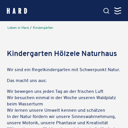
springen
Kartenansicht
Leben in Hard
/
Kinder­gär­ten
Hauptmenü
Amt & Service
Kinder­gar­ten Hölzele Naturhaus
Verwaltung, Politik & Rathaus
Wir sind ein Regel­kin­der­gar­ten mit Schwer­punkt Natur.
Leben in Hard
Das macht uns aus:
Bildung, Soziales & Familie
Wir bewegen uns jeden Tag an der frischen Luft
Wir besu­chen einmal in der Woche unseren Wald­platz
Aktiv in Hard
beim Wasserturm
Veranstaltungen, Vereine & See
Wir lernen unsere Umwelt kennen und schätzen
In der Natur fördern wir unsere Sinnes­wahr­neh­mung,
unsere Motorik, unsere Phan­ta­sie und Kreativität