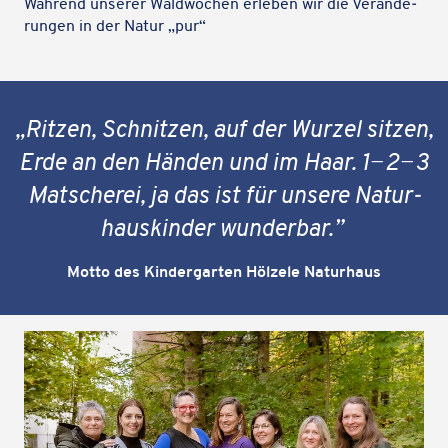
Während unserer Wald­wo­chen erleben wir die Verän­de­
run­gen in der Natur „pur“
„Ritzen, Schnit­zen, auf der Wurzel sitzen,
Erde an den Händen und im Haar. 1−2−3
Matsche­rei, ja das ist für unsere Natur­
haus­kin­der wunderbar.”
Motto des Kinder­gar­ten Hölzele Naturhaus