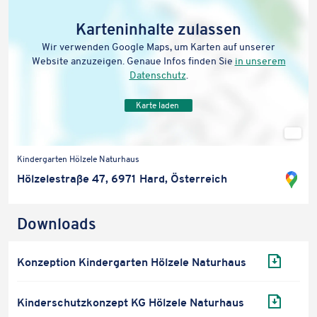
anzuzeigen. Genaue Infos finden Sie
in unserem Datenschutz
.
Karten­in­halte zulassen
Karte laden
Wir verwen­den Google Maps, um Karten auf unserer
Website anzu­zei­gen. Genaue Infos finden Sie
in unserem
Daten­schutz
.
Karte laden
Stan
ort
Kinder­gar­ten Hölzele Naturhaus
auf
Sta
Hölz­ele­straße 47, 6971 Hard, Österreich
Goo
ort
Map
in
Down­loads
öff
Go
Ma
Liste
öff
Konzep­tion Kinder­gar­ten Hölzele Naturhaus
der
verfüg­
ba­
Kinder­schutz­kon­zept KG Hölzele Naturhaus
ren