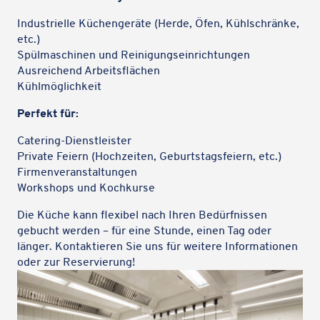
Indus­tri­elle Küchen­ge­räte (Herde, Öfen, Kühl­schränke,
etc.)
Spül­ma­schi­nen und Reinigungseinrichtungen
Ausrei­chend Arbeitsflächen
Kühl­mög­lich­keit
Perfekt für:
Cate­ring-Dienst­leis­ter
Private Feiern (Hoch­zei­ten, Geburts­tags­fei­ern, etc.)
Firmen­ver­an­stal­tun­gen
Work­shops und Kochkurse
Die Küche kann flexi­bel nach Ihren Bedürf­nis­sen
gebucht werden – für eine Stunde, einen Tag oder
länger. Kontak­tie­ren Sie uns für weitere Infor­ma­tio­nen
oder zur Reservierung!