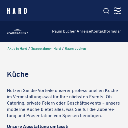
springen
Kartenansicht
Raum buchen
Anreise
Kontakt­for­mu­lar
Hauptmenü
Amt & Service
Aktiv in Hard
/
Spann­rah­men Hard
/
Raum buchen
Verwaltung, Politik & Rathaus
Leben in Hard
Küche
Bildung, Soziales & Familie
Nutzen Sie die Vorteile unserer profes­sio­nel­len Küche
im Veran­stal­tungs­saal für Ihre nächs­ten Events. Ob
Aktiv in Hard
Cate­ring, private Feiern oder Geschäfts­events – unsere
moderne Küche bietet alles, was Sie für die Zube­rei­
Veranstaltungen, Vereine & See
tung und Präsen­ta­tion von Speisen benötigen.
Unsere Ausstat­tung umfasst: