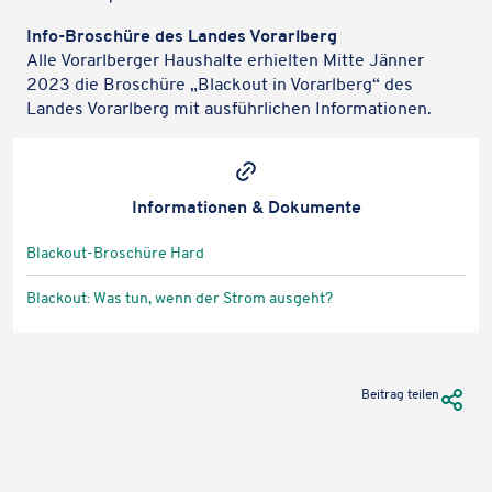
Info-Broschüre des Landes Vorarlberg
Alle Vorarl­ber­ger Haus­halte erhiel­ten Mitte Jänner
2023 die Broschüre „Black­out in Vorarl­berg“ des
Landes Vorarl­berg mit ausführ­li­chen Informationen.
Karteninhalte zulassen
Wir verwenden Google Maps, um Karten auf unserer Website
anzuzeigen. Genaue Infos finden Sie
in unserem Datenschutz
.
Infor­ma­tio­nen & Dokumente
Karte laden
Black­out-Broschüre Hard
Black­out: Was tun, wenn der Strom ausgeht?
URL Te
Beitrag teilen