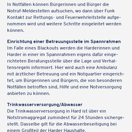
In Notfäl­len können Bürge­rin­nen und Bürger die
Notruf-Melde­stel­len aufsu­chen, wo dann über Funk
Kontakt zur Rettungs- und Feuer­wehr­leit­stelle aufge­
nom­men wird und weitere Schritte einge­lei­tet werden
können.
Einrich­tung einer Betreu­ungs­stelle im Spannrahmen
Im Falle eines Black­outs werden die Harde­rin­nen und
Harder in einer im Spann­rah­men eigens dafür einge­
rich­te­ten Bera­tungs­stelle über die Lage und Verhal­
tens­re­geln infor­miert. Hier wird auch eine Ambu­lanz
mit ärzt­li­cher Betreu­ung und ein Notquar­tier einge­rich­
tet, um Bürge­rin­nen und Bürgern, die von beson­de­ren
Notfäl­len betrof­fen sind, Hilfe und eine Notver­sor­gung
anbie­ten zu können.
Trinkwasserversorgung/Abwasser
Die Trink­was­ser­ver­sor­gung in Hard ist über ein
Notstrom­ag­gre­gat zumin­dest für 24 Stunden sicher­ge­
stellt. Dasselbe gilt für die Abwas­ser­be­sei­ti­gung bei
einem Groß­teil der Harder Haushalte.