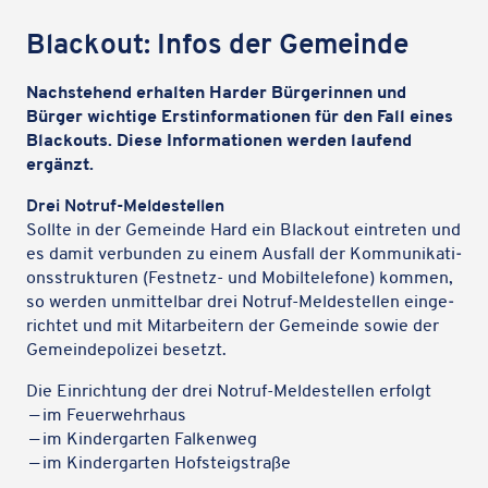
Black­out: Infos der Gemeinde
Nach­ste­hend erhal­ten Harder Bürge­rin­nen und
Bürger wich­tige Erst­in­for­ma­tio­nen für den Fall eines
Black­outs. Diese Infor­ma­tio­nen werden laufend
ergänzt.
Drei Notruf-Melde­stel­len
Sollte in der Gemeinde Hard ein Black­out eintre­ten und
es damit verbun­den zu einem Ausfall der Kommu­ni­ka­ti­
ons­struk­tu­ren (Fest­netz- und Mobil­te­le­fone) kommen,
so werden unmit­tel­bar drei Notruf-Melde­stel­len einge­
rich­tet und mit Mitar­bei­tern der Gemeinde sowie der
Gemein­de­po­li­zei besetzt.
Die Einrich­tung der drei Notruf-Melde­stel­len erfolgt
— im Feuerwehrhaus
— im Kinder­gar­ten Falkenweg
— im Kinder­gar­ten Hofsteigstraße