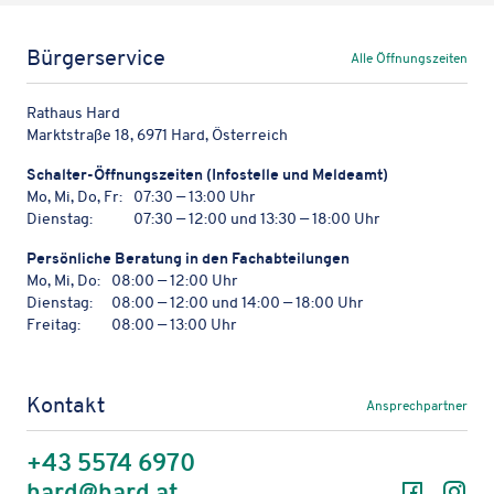
Bürgerservice
Alle Öffnungszeiten
Rathaus Hard
Marktstraße 18, 6971 Hard, Österreich
Schal­ter-Öffnungs­zei­ten (Info­stelle und Meldeamt)
Mo, Mi, Do, Fr:
07:30 — 13:00 Uhr
Dienstag:
07:30 — 12:00 und 13:30 — 18:00 Uhr
Persön­li­che Bera­tung in den Fachabteilungen
Mo, Mi, Do:
08:00 — 12:00 Uhr
Dienstag:
08:00 — 12:00 und 14:00 — 18:00 Uhr
Freitag:
08:00 — 13:00 Uhr
Kontakt
Ansprechpartner
+43 5574 6970
Facebo
In
hard@hard.at