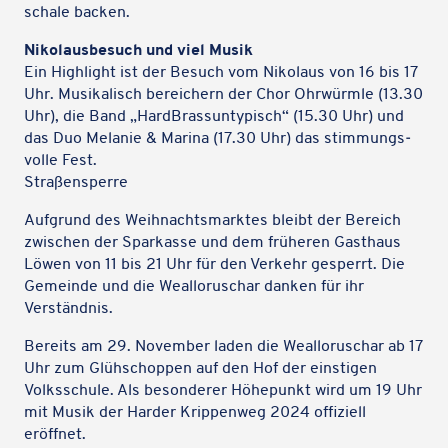
schale backen.
Niko­laus­be­such und viel Musik
Ein High­light ist der Besuch vom Niko­laus von 16 bis 17
Uhr. Musi­ka­lisch berei­chern der Chor Ohrwürmle (13.30
Uhr), die Band „Hard­Brass­un­ty­pisch“ (15.30 Uhr) und
das Duo Melanie & Marina (17.30 Uhr) das stim­mungs­
volle Fest.
Straßensperre
Aufgrund des Weih­nachts­mark­tes bleibt der Bereich
zwischen der Spar­kasse und dem frühe­ren Gast­haus
Löwen von 11 bis 21 Uhr für den Verkehr gesperrt. Die
Gemeinde und die Weal­lo­ru­schar danken für ihr
Verständnis.
Bereits am 29. Novem­ber laden die Weal­lo­ru­schar ab 17
Uhr zum Glüh­schop­pen auf den Hof der eins­ti­gen
Volks­schule. Als beson­de­rer Höhe­punkt wird um 19 Uhr
Karteninhalte zulassen
mit Musik der Harder Krip­pen­weg 2024 offi­zi­ell
Wir verwenden Google Maps, um Karten auf unserer Website
eröffnet.