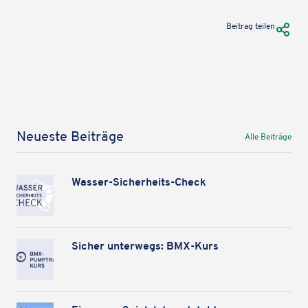
anzuzeigen. Genaue Infos finden Sie
in unserem Datenschutz
.
URL Te
Beitrag teilen
Karte laden
Neueste Beiträge
Alle Beiträge
Wasser-Sicher­heits-Check
Sicher unter­wegs: BMX-Kurs