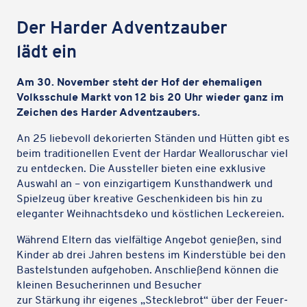
Der Harder Advent­zau­ber
lädt ein
Am 30. Novem­ber steht der Hof der ehema­li­gen
Volks­schule Markt von 12 bis 20 Uhr wieder ganz im
Zeichen des Harder Adventzaubers.
An 25 liebe­voll deko­rier­ten Ständen und Hütten gibt es
beim tradi­tio­nel­len Event der Hardar Weal­lo­ru­schar viel
zu entde­cken. Die Ausstel­ler bieten eine exklu­sive
Auswahl an – von einzig­ar­ti­gem Kunst­hand­werk und
Spiel­zeug über krea­tive Geschenk­ideen bis hin zu
elegan­ter Weih­nachts­deko und köst­li­chen Leckereien.
Während Eltern das viel­fäl­tige Angebot genie­ßen, sind
Kinder ab drei Jahren bestens im Kinder­st­üble bei den
Bastel­stun­den aufge­ho­ben. Anschlie­ßend können die
kleinen Besu­che­rin­nen und Besucher
zur Stär­kung ihr eigenes „Steck­leb­rot“ über der Feuer­