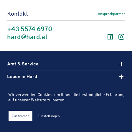
Kontakt
Ansprechpartner
+43 5574 6970
Facebo
In
hard@hard.at
Amt & Service
Leben in Hard
Aktiv in Hard
Wir verwenden Cookies, um Ihnen die bestmögliche Erfahrung
Karte
auf unserer Website zu bieten.
Entdecken Sie Sport-, Kultur- und Freizeitanlagen in Hard auf
Filter öff
Stel­len­aus­schrei­bun­gen
Veröf­fent­li­chungs­por­tal
Orts­plan
Impres­sum
unserer interaktiven Karte.
Zustimmen
Einstellungen
Daten­schutz­er­klä­rung
Barrie­re­frei­heit
Hinweis­ge­ber­por­tal
Klicken Sie hier, um die Karte zu öffnen