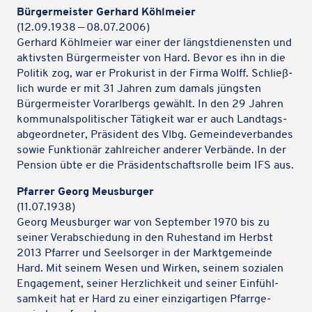
Bürger­meis­ter Gerhard Köhlmeier
(12.09.1938 — 08.07.2006)
Gerhard Köhl­meier war einer der längst­die­nensten und
aktivs­ten Bürger­meis­ter von Hard. Bevor es ihn in die
Politik zog, war er Proku­rist in der Firma Wolff. Schließ­
lich wurde er mit 31 Jahren zum damals jüngs­ten
Bürger­meis­ter Vorarl­bergs gewählt. In den 29 Jahren
Karteninhalte zulassen
kommu­nals­po­li­ti­scher Tätig­keit war er auch Land­tags­
Wir verwenden Google Maps, um Karten auf unserer Website
ab­ge­ord­ne­ter, Präsi­dent des Vlbg. Gemein­de­ver­ban­des
anzuzeigen. Genaue Infos finden Sie
in unserem Datenschutz
.
sowie Funk­tio­när zahl­rei­cher anderer Verbände. In der
Pension übte er die Präsi­dent­schafts­rolle beim IFS aus.
Karte laden
Pfarrer Georg Meusburger
(11.07.1938)
Georg Meus­bur­ger war von Septem­ber 1970 bis zu
seiner Verab­schie­dung in den Ruhe­stand im Herbst
2013 Pfarrer und Seel­sor­ger in der Markt­ge­meinde
Hard. Mit seinem Wesen und Wirken, seinem sozia­len
Enga­ge­ment, seiner Herz­lich­keit und seiner Einfühl­
sam­keit hat er Hard zu einer einzig­ar­ti­gen Pfarr­ge­