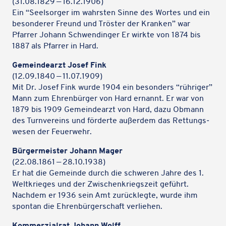
(31.08.1829 — 16.12.1906)
Ein “Seel­sor­ger im wahrs­ten Sinne des Wortes und ein
beson­de­rer Freund und Tröster der Kranken” war
Pfarrer Johann Schwen­din­ger Er wirkte von 1874 bis
1887 als Pfarrer in Hard.
Gemein­de­arzt Josef Fink
(12.09.1840 — 11.07.1909)
Mit Dr. Josef Fink wurde 1904 ein beson­ders “rühri­ger”
Mann zum Ehren­bür­ger von Hard ernannt. Er war von
1879 bis 1909 Gemein­de­arzt von Hard, dazu Obmann
des Turn­ver­eins und förderte außer­dem das Rettungs­
we­sen der Feuerwehr.
Bürger­meis­ter Johann Mager
(22.08.1861 — 28.10.1938)
Er hat die Gemeinde durch die schwe­ren Jahre des 1.
Welt­krie­ges und der Zwischen­kriegs­zeit geführt.
Nachdem er 1936 sein Amt zurück­legte, wurde ihm
spontan die Ehren­bür­ger­schaft verliehen.
Kommer­zi­al­rat Johann Wolff