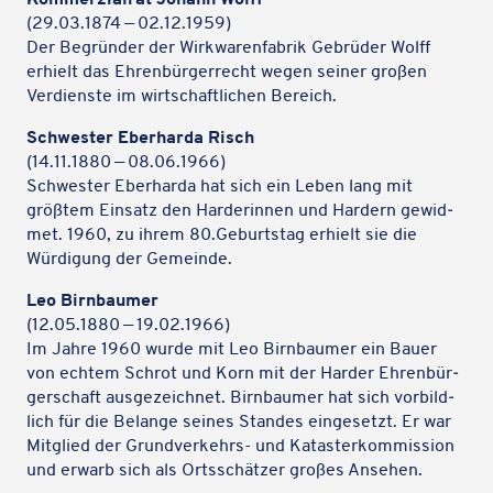
(29.03.1874 — 02.12.1959)
Der Begrün­der der Wirk­wa­ren­fa­brik Gebrü­der Wolff
erhielt das Ehren­bür­ger­recht wegen seiner großen
Verdienste im wirt­schaft­li­chen Bereich.
Schwes­ter Eber­harda Risch
(14.11.1880 — 08.06.1966)
Schwes­ter Eber­harda hat sich ein Leben lang mit
größtem Einsatz den Harde­rin­nen und Hardern gewid­
met. 1960, zu ihrem 80.Geburtstag erhielt sie die
Würdi­gung der Gemeinde.
Leo Birn­bau­mer
(12.05.1880 — 19.02.1966)
Im Jahre 1960 wurde mit Leo Birn­bau­mer ein Bauer
von echtem Schrot und Korn mit der Harder Ehren­bür­
ger­schaft ausge­zeich­net. Birn­bau­mer hat sich vorbild­
lich für die Belange seines Standes einge­setzt. Er war
Mitglied der Grund­ver­kehrs- und Katas­ter­kom­mis­sion
und erwarb sich als Orts­schät­zer großes Ansehen.