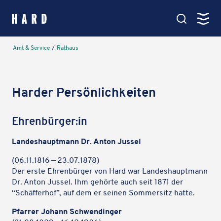
springen
Kartenansicht
Amt & Service
/
Rathaus
Hauptmenü
Amt & Service
Harder Persön­lich­kei­ten
Verwaltung, Politik & Rathaus
Ehrenbürger:in
Leben in Hard
Landes­haupt­mann Dr. Anton Jussel
Bildung, Soziales & Familie
(06.11.1816 — 23.07.1878)
Der erste Ehren­bür­ger von Hard war Landes­haupt­mann
Aktiv in Hard
Dr. Anton Jussel. Ihm gehörte auch seit 1871 der
Veranstaltungen, Vereine & See
“Schäf­fer­hof”, auf dem er seinen Sommer­sitz hatte.
Pfarrer Johann Schwendinger