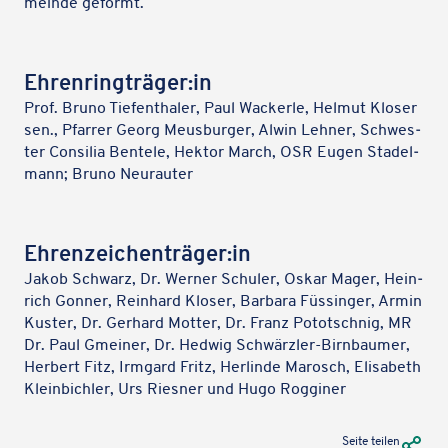
meinde geformt.
Ehrenringträger:in
Prof. Bruno Tief­en­tha­ler, Paul Wackerle, Helmut Kloser
sen., Pfarrer Georg Meus­bur­ger, Alwin Lehner, Schwes­
ter Consi­lia Bentele, Hektor March, OSR Eugen Stadel­
mann; Bruno Neurauter
Ehrenzeichenträger:in
Jakob Schwarz, Dr. Werner Schuler, Oskar Mager, Hein­
rich Gonner, Rein­hard Kloser, Barbara Füssin­ger, Armin
Kuster, Dr. Gerhard Motter, Dr. Franz Potot­sch­nig, MR
Dr. Paul Gmeiner, Dr. Hedwig Schwärz­ler-Birn­bau­mer,
Herbert Fitz, Irmgard Fritz, Herlinde Marosch, Elisa­beth
Klein­bich­ler, Urs Riesner und Hugo Rogginer
URL Te
Seite teilen