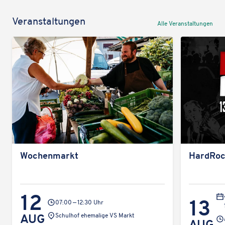
Veran­stal­tun­gen
Alle Veran­stal­tun­gen
Wochen­markt
Hard­Ro
12
13
07:00 — 12:30 Uhr
Veran­
AUG
Schul­hof ehema­lige VS Markt
AUG
stal­