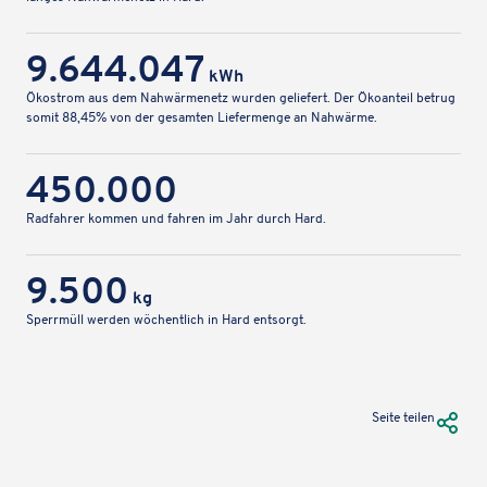
9.644.047
kWh
Ökostrom aus dem Nahwär­me­netz wurden gelie­fert. Der Ökoan­teil betrug
somit 88,45% von der gesam­ten Liefer­menge an Nahwärme.
450.000
Radfah­rer kommen und fahren im Jahr durch Hard.
9.500
kg
Sperr­müll werden wöchent­lich in Hard entsorgt.
URL Te
Seite teilen