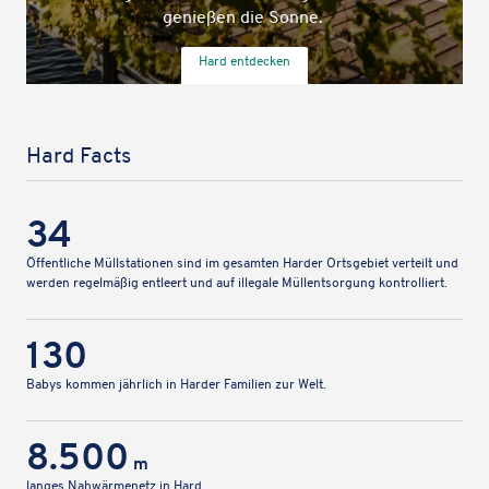
entspannen.
Hard entde­cken
Hard Facts
34
Öffent­li­che Müll­sta­tio­nen sind im gesam­ten Harder Orts­ge­biet verteilt und
werden regel­mä­ßig entleert und auf ille­gale Müll­ent­sor­gung kontrolliert.
130
Babys kommen jähr­lich in Harder Fami­lien zur Welt.
8.500
m
langes Nahwär­me­netz in Hard.