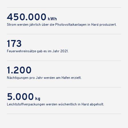
450.000
kWh
Strom werden jähr­lich über die Photo­vol­ta­ik­an­la­gen in Hard produziert.
173
Feuer­wehr­ein­sätze gab es im Jahr 2021.
1.200
Näch­ti­gun­gen pro Jahr werden am Hafen erzielt.
5.000
kg
Leicht­stoff­ver­pa­ckun­gen werden wöchent­lich in Hard abgeholt.