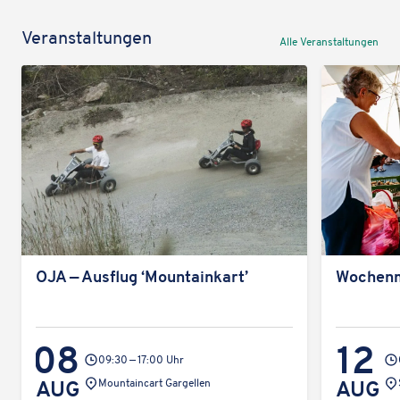
Veran­stal­tun­gen
Alle Veran­stal­tun­gen
OJA — Ausflug ‘Moun­tain­k­art’
Wochen­
08
12
09:30 — 17:00 Uhr
Veran­
Ver
AUG
Moun­tain­cart Gargellen
AUG
stal­
sta