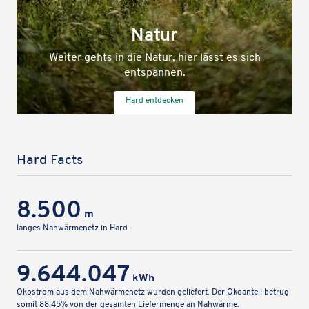
Natur
Weiter gehts in die Natur, hier lässt es sich
entspannen.
Hard entde­cken
Hard Facts
8.500
m
langes Nahwär­me­netz in Hard.
9.644.047
kWh
Ökostrom aus dem Nahwär­me­netz wurden gelie­fert. Der Ökoan­teil betrug
somit 88,45% von der gesam­ten Liefer­menge an Nahwärme.