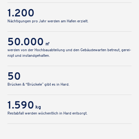
1.200
Näch­ti­gun­gen pro Jahr werden am Hafen erzielt.
50.000
㎡
werden von der Hoch­bau­ab­tei­lung und den Gebäu­de­war­ten betreut, gerei­
nigt und instandgehalten.
50
Brücken & “Brückele” gibt es in Hard.
1.590
kg
Rest­ab­fall werden wöchent­lich in Hard entsorgt.