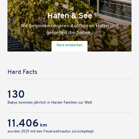
Natur
Hafen und
Weiter gehts in die Natur, hier lässt es si
entspannen.
Hard entde­cken
Hard Facts
130
Babys kommen jähr­lich in Harder Fami­lien zur Welt.
11.406
km
wurden 2021 mit den Feuer­wehr­au­tos zurückgelegt.