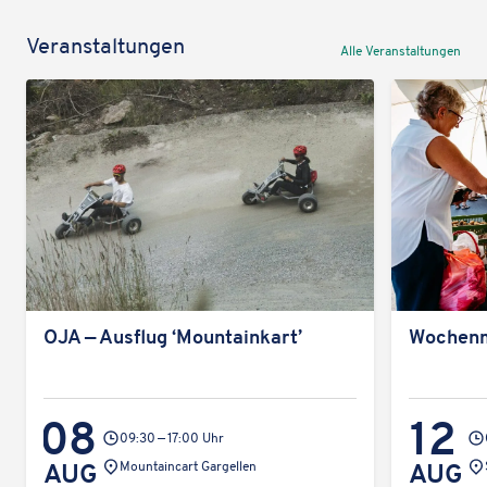
Veran­stal­tun­gen
Alle Veran­stal­tun­gen
OJA — Ausflug ‘Moun­tain­k­art’
Wochen­
08
12
09:30 — 17:00 Uhr
Veran­
Ver
AUG
Moun­tain­cart Gargellen
AUG
stal­
sta