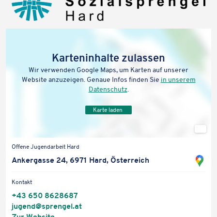
Karteninhalte zulassen
Karten­in­halte zulassen
Wir verwenden Google Maps, um Karten auf unserer Website
Wir verwen­den Google Maps, um Karten auf unserer
anzuzeigen. Genaue Infos finden Sie
in unserem Datenschutz
.
Website anzu­zei­gen. Genaue Infos finden Sie
in unserem
Daten­schutz
.
Karte laden
Karte laden
Stan
ort
Offene Jugend­ar­beit Hard
auf
Sta
Anker­gasse 24, 6971 Hard, Österreich
Goo
ort
Map
in
Kontakt
öff
Go
+43 650 8628687
Ma
jugend@​sprengel.​at
öff
Zur Website