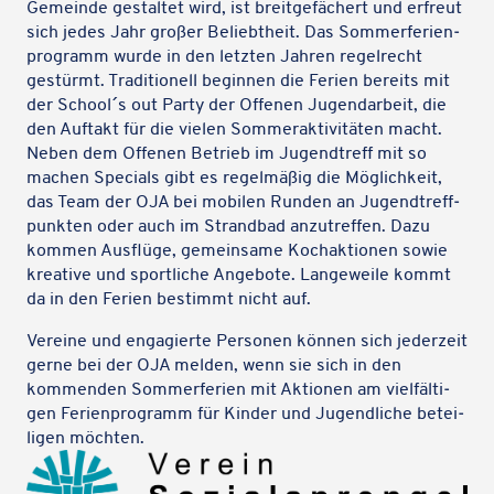
Gemeinde gestal­tet wird, ist breit­ge­fä­chert und erfreut
sich jedes Jahr großer Beliebt­heit. Das Sommer­fe­ri­en­
pro­gramm wurde in den letzten Jahren regel­recht
gestürmt. Tradi­tio­nell begin­nen die Ferien bereits mit
der School´s out Party der Offenen Jugend­ar­beit, die
den Auftakt für die vielen Sommer­ak­ti­vi­tä­ten macht.
Neben dem Offenen Betrieb im Jugend­treff mit so
machen Specials gibt es regel­mä­ßig die Möglich­keit,
das Team der OJA bei mobilen Runden an Jugend­treff­
punk­ten oder auch im Strand­bad anzu­tref­fen. Dazu
kommen Ausflüge, gemein­same Koch­ak­tio­nen sowie
krea­tive und sport­li­che Ange­bote. Lange­weile kommt
da in den Ferien bestimmt nicht auf.
Vereine und enga­gierte Perso­nen können sich jeder­zeit
gerne bei der OJA melden, wenn sie sich in den
kommen­den Sommer­fe­rien mit Aktio­nen am viel­fäl­ti­
gen Feri­en­pro­gramm für Kinder und Jugend­li­che betei­
li­gen möchten.