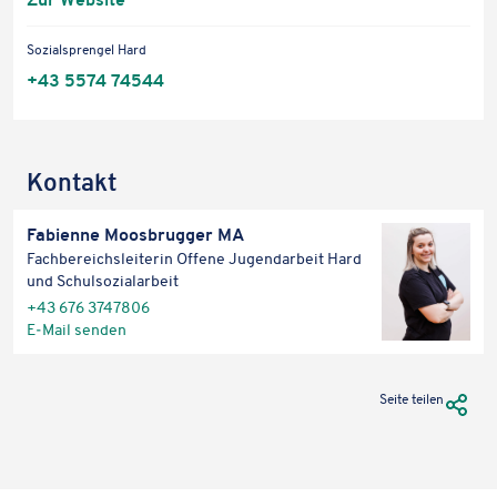
—
Öffnet
Sozi­al­spren­gel Hard
in
+43 5574 74544
neuem
Fenster
Kontakt
Fabi­enne Moos­brug­ger MA
Fach­be­reichs­lei­te­rin Offene Jugend­ar­beit Hard
und Schulsozialarbeit
+43 676 3747806
E‑Mail senden
URL Te
Seite teilen