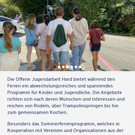
Bild
1
von
7
Die Offene Jugend­ar­beit Hard bietet während den
Ferien ein abwechs­lungs­rei­ches und span­nen­des
Programm für Kinder und Jugend­li­che. Die Ange­bote
richten sich nach deren Wünschen und Inter­es­sen und
reichen von Rodeln, über Tram­po­lin­sprin­gen bis hin
zum gemein­sa­men Kochen.
Beson­ders das Sommer­fe­ri­en­pro­gramm, welches in
Koope­ra­tion mit Verei­nen und Orga­ni­sa­tio­nen aus der