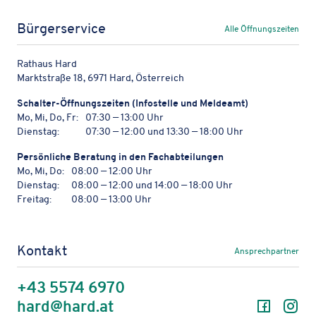
Bürgerservice
Alle Öffnungszeiten
Rathaus Hard
Marktstraße 18, 6971 Hard, Österreich
Schal­ter-Öffnungs­zei­ten (Info­stelle und Meldeamt)
Mo, Mi, Do, Fr:
07:30 — 13:00 Uhr
Dienstag:
07:30 — 12:00 und 13:30 — 18:00 Uhr
Persön­li­che Bera­tung in den Fachabteilungen
Mo, Mi, Do:
08:00 — 12:00 Uhr
Dienstag:
08:00 — 12:00 und 14:00 — 18:00 Uhr
Freitag:
08:00 — 13:00 Uhr
Kontakt
Ansprechpartner
+43 5574 6970
Facebo
In
hard@hard.at