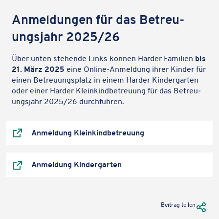
Anmel­dun­gen für das Betreu­
ungs­jahr 2025/26
Über unten stehende Links können Harder Fami­lien
bis
21. März 2025
eine Online-Anmel­dung ihrer Kinder für
einen Betreu­ungs­platz in einem Harder Kinder­gar­ten
oder einer Harder Klein­kind­be­treu­ung für das Betreu­
ungs­jahr 2025/26 durchführen.
Anmel­dung Kleinkindbetreuung
(Öffnet
in
Anmel­dung Kindergarten
neuem Tab)
(Öffnet
in
neuem Tab)
URL Te
Beitrag teilen