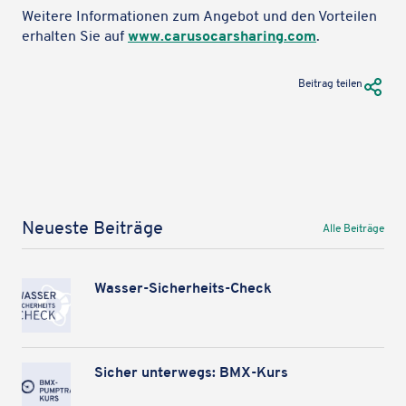
Wir verwenden Google Maps, um Karten auf unserer Website
Weitere Infor­ma­tio­nen zum Angebot und den Vortei­len
anzuzeigen. Genaue Infos finden Sie
in unserem Datenschutz
.
erhal­ten Sie auf
www​.caru​s​o​car​sha​ring​.com
.
Karte laden
URL Te
Beitrag teilen
Neueste Beiträge
Alle Beiträge
Wasser-Sicher­heits-Check
Sicher unter­wegs: BMX-Kurs