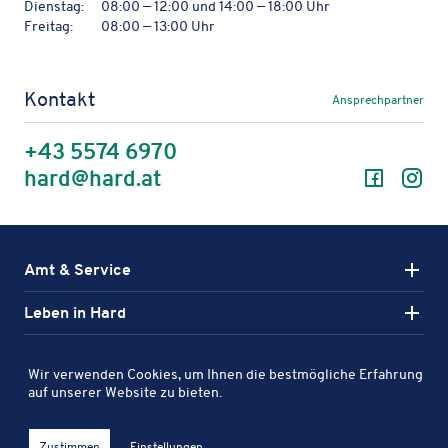
Dienstag:
08:00 — 12:00 und 14:00 — 18:00 Uhr
Freitag:
08:00 — 13:00 Uhr
Kontakt
Ansprechpartner
+43 5574 6970
Facebo
In
hard@hard.at
Amt & Service
Leben in Hard
Aktiv in Hard
Wir verwenden Cookies, um Ihnen die bestmögliche Erfahrung
Karte
auf unserer Website zu bieten.
Entdecken Sie Sport-, Kultur- und Freizeitanlagen in Hard auf
Filter öff
Stel­len­aus­schrei­bun­gen
Veröf­fent­li­chungs­por­tal
Orts­plan
Impres­sum
unserer interaktiven Karte.
Zustimmen
Einstellungen