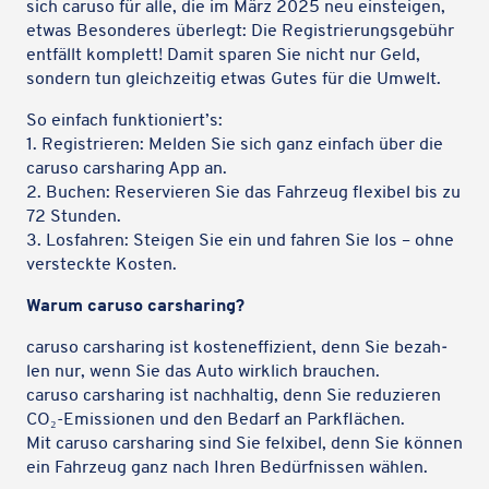
sich caruso für alle, die im März 2025 neu einstei­gen,
etwas Beson­de­res über­legt: Die Regis­trie­rungs­ge­bühr
entfällt komplett! Damit sparen Sie nicht nur Geld,
sondern tun gleich­zei­tig etwas Gutes für die Umwelt.
So einfach funktioniert’s:
1. Regis­trie­ren: Melden Sie sich ganz einfach über die
caruso carsha­ring App an.
2. Buchen: Reser­vie­ren Sie das Fahr­zeug flexi­bel bis zu
72 Stunden.
3. Losfah­ren: Steigen Sie ein und fahren Sie los – ohne
versteckte Kosten.
Warum caruso carsharing?
caruso carsha­ring ist kosten­ef­fi­zi­ent, denn Sie bezah­
len nur, wenn Sie das Auto wirk­lich brauchen.
caruso carsha­ring ist nach­hal­tig, denn Sie redu­zie­ren
CO₂-Emis­sio­nen und den Bedarf an Parkflächen.
Mit caruso carsha­ring sind Sie felxi­bel, denn Sie können
ein Fahr­zeug ganz nach Ihren Bedürf­nis­sen wählen.
Karteninhalte zulassen