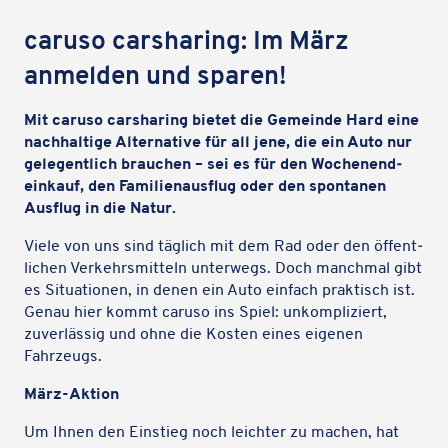
caruso carsha­ring: Im März
anmel­den und sparen!
Mit caruso carsha­ring bietet die Gemeinde Hard eine
nach­hal­tige Alter­na­tive für all jene, die ein Auto nur
gele­gent­lich brau­chen – sei es für den Wochen­end­
ein­kauf, den Fami­li­en­aus­flug oder den spon­ta­nen
Ausflug in die Natur.
Viele von uns sind täglich mit dem Rad oder den öffent­
li­chen Verkehrs­mit­teln unter­wegs. Doch manch­mal gibt
es Situa­tio­nen, in denen ein Auto einfach prak­tisch ist.
Genau hier kommt caruso ins Spiel: unkom­pli­ziert,
zuver­läs­sig und ohne die Kosten eines eigenen
Fahrzeugs.
März-Aktion
Um Ihnen den Einstieg noch leich­ter zu machen, hat