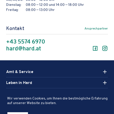
Dienstag:
08:00 — 12:00 und 14:00 — 18:00 Uhr
Freitag:
08:00 — 13:00 Uhr
Kontakt
Ansprechpartner
+43 5574 6970
Facebo
In
hard@hard.at
Amt & Service
Leben in Hard
Aktiv in Hard
Wir verwenden Cookies, um Ihnen die bestmögliche Erfahrung
Karte
auf unserer Website zu bieten.
Entdecken Sie Sport-, Kultur- und Freizeitanlagen in Hard auf
Filter öff