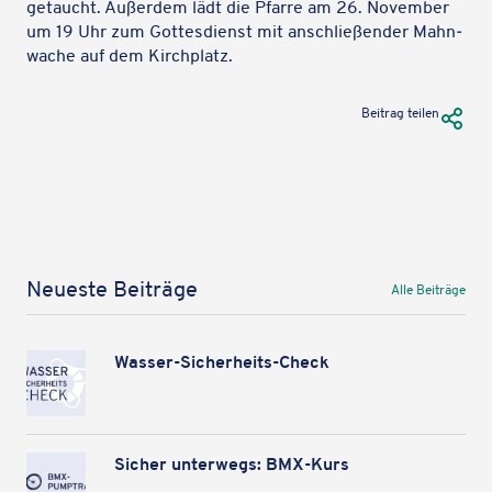
getaucht. Außer­dem lädt die Pfarre am 26. Novem­ber
Wir verwenden Google Maps, um Karten auf unserer Website
um 19 Uhr zum Gottes­dienst mit anschlie­ßen­der Mahn­
anzuzeigen. Genaue Infos finden Sie
in unserem Datenschutz
.
wa­che auf dem Kirchplatz.
Karte laden
URL Te
Beitrag teilen
Neueste Beiträge
Alle Beiträge
Wasser-Sicher­heits-Check
Sicher unter­wegs: BMX-Kurs