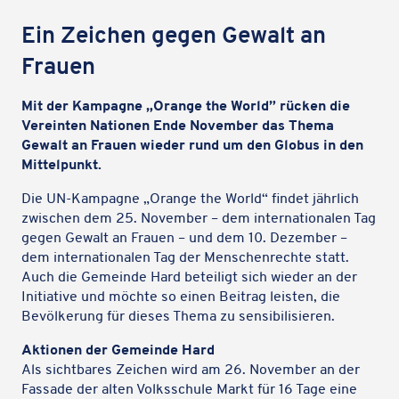
Ein Zeichen gegen Gewalt an
Frauen
Mit der Kampa­gne „Orange the World” rücken die
Verein­ten Natio­nen Ende Novem­ber das Thema
Gewalt an Frauen wieder rund um den Globus in den
Mittelpunkt.
Die UN-Kampa­gne „Orange the World“ findet jähr­lich
zwischen dem 25. Novem­ber – dem inter­na­tio­na­len Tag
gegen Gewalt an Frauen – und dem 10. Dezem­ber –
dem inter­na­tio­na­len Tag der Menschen­rechte statt.
Auch die Gemeinde Hard betei­ligt sich wieder an der
Initia­tive und möchte so einen Beitrag leisten, die
Bevöl­ke­rung für dieses Thema zu sensibilisieren.
Aktio­nen der Gemeinde Hard
Als sicht­ba­res Zeichen wird am 26. Novem­ber an der
Fassade der alten Volks­schule Markt für 16 Tage eine