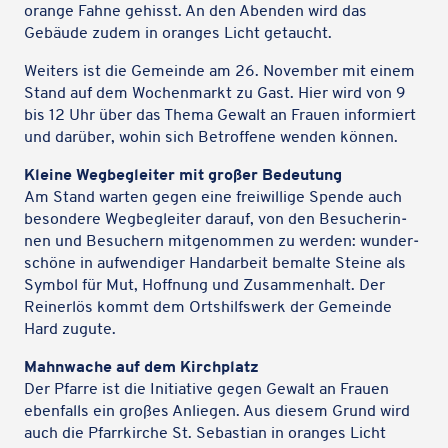
orange Fahne gehisst. An den Abenden wird das
Gebäude zudem in oranges Licht getaucht.
Weiters ist die Gemeinde am 26. Novem­ber mit einem
Stand auf dem Wochen­markt zu Gast. Hier wird von 9
bis 12 Uhr über das Thema Gewalt an Frauen infor­miert
und darüber, wohin sich Betrof­fene wenden können.
Kleine Wegbe­glei­ter mit großer Bedeutung
Am Stand warten gegen eine frei­wil­lige Spende auch
beson­dere Wegbe­glei­ter darauf, von den Besu­che­rin­
nen und Besu­chern mitge­nom­men zu werden: wunder­
schöne in aufwen­di­ger Hand­ar­beit bemalte Steine als
Symbol für Mut, Hoff­nung und Zusam­men­halt. Der
Rein­erlös kommt dem Orts­hilfs­werk der Gemeinde
Hard zugute.
Mahn­wa­che auf dem Kirchplatz
Der Pfarre ist die Initia­tive gegen Gewalt an Frauen
eben­falls ein großes Anlie­gen. Aus diesem Grund wird
auch die Pfarr­kir­che St. Sebas­tian in oranges Licht
Karteninhalte zulassen