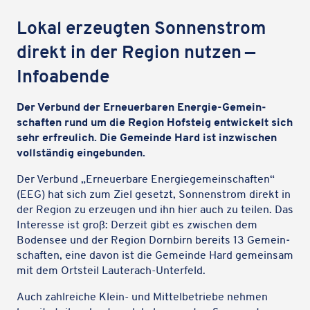
Lokal erzeug­ten Sonnen­strom
direkt in der Region nutzen —
Infoabende
Der Verbund der Erneu­er­ba­ren Energie-Gemein­
schaf­ten rund um die Region Hofsteig entwi­ckelt sich
sehr erfreu­lich. Die Gemeinde Hard ist inzwi­schen
voll­stän­dig eingebunden.
Der Verbund „Erneu­er­bare Ener­gie­ge­mein­schaf­ten“
(EEG) hat sich zum Ziel gesetzt, Sonnen­strom direkt in
der Region zu erzeu­gen und ihn hier auch zu teilen. Das
Inter­esse ist groß: Derzeit gibt es zwischen dem
Boden­see und der Region Dorn­birn bereits 13 Gemein­
schaf­ten, eine davon ist die Gemeinde Hard gemein­sam
mit dem Orts­teil Lauterach-Unterfeld.
Auch zahl­rei­che Klein- und Mittel­be­triebe nehmen