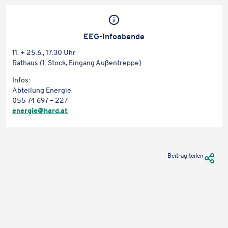
EEG-Info­abende
Karteninhalte zulassen
11. + 25.6., 17:30 Uhr
Wir verwenden Google Maps, um Karten auf unserer Website
Rathaus (1. Stock, Eingang Außentreppe)
anzuzeigen. Genaue Infos finden Sie
in unserem Datenschutz
.
Infos:
Abtei­lung Energie
Karte laden
055 74 697 – 227
energie@​hard.​at
URL Te
Beitrag teilen