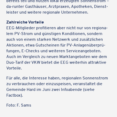
bereits teil und nutzen lokal erzeug­ten Sonnen­strom –
da-runter Gast­häu­ser, Arzt­pra­xen, Apothe­ken, Dienst­
leis­ter und weitere regio­nale Unternehmen.
Zahl­rei­che Vorteile
EEG-Mitglie­der profi­tie­ren aber nicht nur von regio­na­
lem PV-Strom und güns­ti­gen Kondi­tio­nen, sondern
auch von einem starken Netz­werk und zusätz­li­chen
Aktio­nen, etwa Gutschei­nen für PV-Anla­gen­über­prü­
fun­gen, E‑Checks und weite­ren Service­an­ge­bo­ten.
Auch im Vergleich zu neuen Markt­an­ge­bo­ten wie dem
Duo-Tarif der VKW bietet die EEG weiter­hin attrak­tive
Vorteile.
Für alle, die Inter­esse haben, regio­na­len Sonnen­strom
zu verbrau­chen oder einzu­spei­sen, veran­stal­tet die
Gemeinde Hard im Juni zwei Info­abende (siehe
Factbox).
Foto: F. Sams