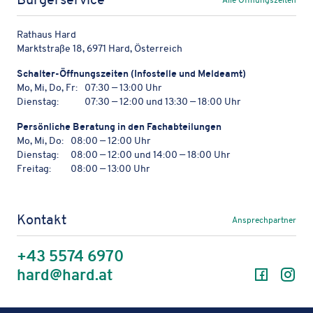
Rathaus Hard
Marktstraße 18, 6971 Hard, Österreich
Schal­ter-Öffnungs­zei­ten (Info­stelle und Meldeamt)
Mo, Mi, Do, Fr:
07:30 — 13:00 Uhr
Dienstag:
07:30 — 12:00 und 13:30 — 18:00 Uhr
Persön­li­che Bera­tung in den Fachabteilungen
Mo, Mi, Do:
08:00 — 12:00 Uhr
Dienstag:
08:00 — 12:00 und 14:00 — 18:00 Uhr
Freitag:
08:00 — 13:00 Uhr
Kontakt
Ansprechpartner
+43 5574 6970
Facebo
In
hard@hard.at