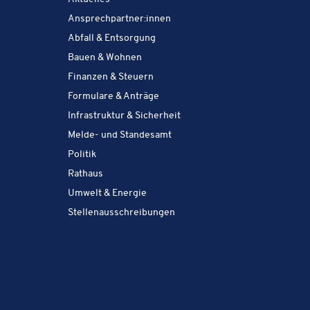
Amt & Service:
Ansprechpartner:innen
Amt & Service:
Abfall & Entsorgung
Amt & Service:
Bauen & Wohnen
Amt & Service:
Finanzen & Steuern
Amt & Service:
Formulare & Anträge
Amt & Service:
Infrastruktur & Sicherheit
Amt & Service:
Melde- und Standesamt
Amt & Service:
Politik
Amt & Service:
Rathaus
Amt & Service:
Umwelt & Energie
Amt & Service:
Stellenausschreibungen