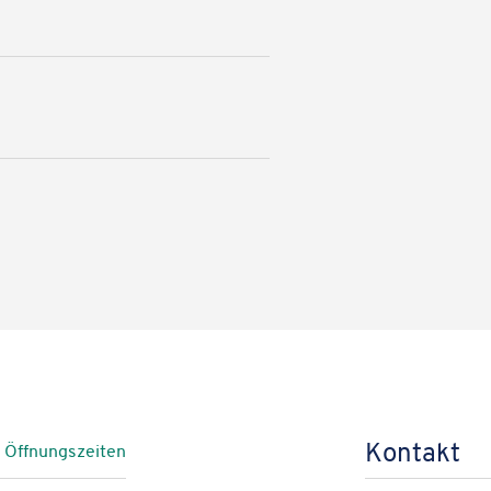
Karteninhalte zulassen
s, um Karten auf unserer Website anzuzeigen. Genaue Infos finden S
Karte laden
Kontakt
e Öffnungszeiten