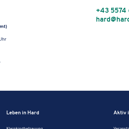
+43 5574
hard@hard
amt)
Uhr
r
Leben in Hard
Aktiv 
Leben in Hard:
Kleinkindbetreuung
Veran­sta