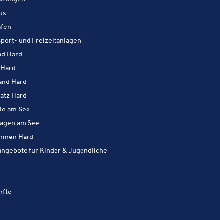
Aktiv in Hard:
us
Aktiv in Hard:
afen
Aktiv in Hard:
port- und Freizeitanlagen
Aktiv in Hard:
ad Hard
Aktiv in Hard:
 Hard
Aktiv in Hard:
and Hard
Aktiv in Hard:
latz Hard
Aktiv in Hard:
lle am See
Aktiv in Hard:
lagen am See
Aktiv in Hard:
hmen Hard
Aktiv in Hard:
angebote für Kinder & Jugendliche
Aktiv in Hard:
tiv in Hard:
Aktiv in Hard:
nfte