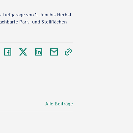
-Tief­ga­rage von 1. Juni bis Herbst
ch­barte Park- und Stell­flä­chen
Auf Facebook teilen
Auf X teilen
Auf LinkedIn teilen
Per E-Mail teilen
Link kopieren
Alle Beiträge