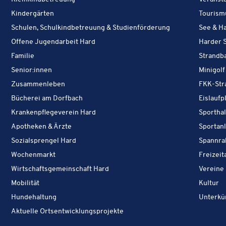
Leben in Hard:
Kindergärten
Touris­m
Leben in Hard:
Schulen, Schulkindbetreuung & Studienförderung
See & H
Leben in Hard:
Offene Jugendarbeit Hard
Harder S
Leben in Hard:
Familie
Strandb
Leben in Hard:
Senior:innen
Minigolf
Leben in Hard:
Zusammenleben
FKK-Str
Leben in Hard:
Bücherei am Dorfbach
Eislaufp
Leben in Hard:
Krankenpflegeverein Hard
Sportha
Leben in Hard:
Apotheken & Ärzte
Sportan
Leben in Hard:
Sozialsprengel Hard
Spannra
Leben in Hard:
Wochen­markt
Freizeit
Leben in Hard:
Wirtschaftsgemeinschaft Hard
Vereine
Leben in Hard:
Ak
Mobilität
Kultur
Leben in Hard:
Hundehaltung
Unter­kü
Leben in Hard:
Aktuelle Ortsentwicklungsprojekte