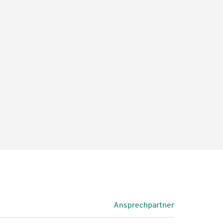
ie
in unserem Datenschutz
.
Ansprechpartner