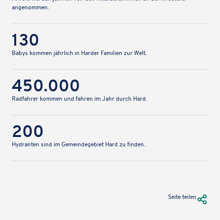
angenommen.
130
Babys kommen jähr­lich in Harder Fami­lien zur Welt.
450.000
Radfah­rer kommen und fahren im Jahr durch Hard.
200
Hydran­ten sind im Gemein­de­ge­biet Hard zu finden.
URL Te
Seite teilen