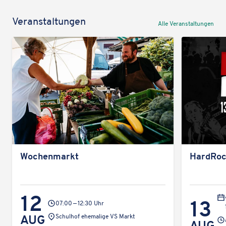
Veran­stal­tun­gen
Alle Veran­stal­tun­gen
Wochen­markt
Hard­Ro
12
13
07:00 — 12:30 Uhr
Veran­
AUG
Schul­hof ehema­lige VS Markt
AUG
stal­