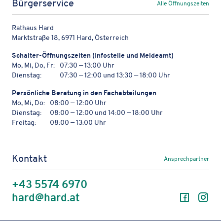
Bürgerservice
Alle Öffnungszeiten
Rathaus Hard
Marktstraße 18, 6971 Hard, Österreich
Schal­ter-Öffnungs­zei­ten (Info­stelle und Meldeamt)
Mo, Mi, Do, Fr:
07:30 — 13:00 Uhr
Dienstag:
07:30 — 12:00 und 13:30 — 18:00 Uhr
Persön­li­che Bera­tung in den Fachabteilungen
Mo, Mi, Do:
08:00 — 12:00 Uhr
Dienstag:
08:00 — 12:00 und 14:00 — 18:00 Uhr
Freitag:
08:00 — 13:00 Uhr
Kontakt
Ansprechpartner
+43 5574 6970
Facebo
In
hard@hard.at