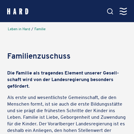
springen
Kartenansicht
Leben in Hard
/
Familie
Hauptmenü
Amt & Service
Fami­li­en­zu­schuss
Verwaltung, Politik & Rathaus
Die Familie als tragen­des Element unserer Gesell­
Leben in Hard
schaft wird von der Landes­re­gie­rung beson­ders
Bildung, Soziales & Familie
gefördert.
Als erste und wesent­lichste Gemein­schaft, die den
Menschen formt, ist sie auch die erste Bildungs­stätte
Aktiv in Hard
und sie prägt die frühes­ten Schritte der Kinder ins
Veranstaltungen, Vereine & See
Leben. Familie ist Liebe, Gebor­gen­heit und Zuwen­dung
für die Kinder. Der Vorarl­ber­ger Landes­re­gie­rung ist es
deshalb ein Anlie­gen, den hohen Stel­len­wert der