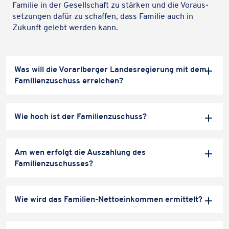
Familie in der Gesell­schaft zu stärken und die Voraus­
set­zun­gen dafür zu schaf­fen, dass Familie auch in
Zukunft gelebt werden kann.
Auf
Was will die Vorarl­ber­ger Landes­re­gie­rung mit dem
Fami­li­en­zu­schuss erreichen?
Auf
Wie hoch ist der Familienzuschuss?
Auf
Am wen erfolgt die Auszah­lung des
Familienzuschusses?
Auf
Wie wird das Fami­lien-Netto­ein­kom­men ermittelt?