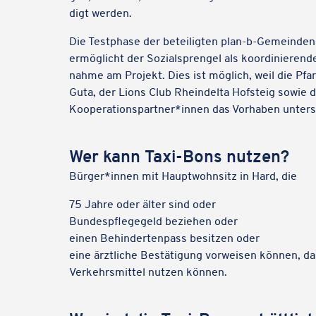
digt werden.
Die Test­phase der betei­lig­ten plan-b-Gemein­den
ermög­licht der Sozi­al­spren­gel als koor­di­nie­re
nahme am Projekt. Dies ist möglich, weil die Pfarr
Guta, der Lions Club Rhein­delta Hofsteig sowie 
Kooperationspartner*innen das Vorha­ben unters
Wer kann Taxi-Bons nutzen?
Bürger*innen mit Haupt­wohn­sitz in Hard, die
75 Jahre oder älter sind oder
Bundes­pfle­ge­geld bezie­hen oder
einen Behin­der­ten­pass besit­zen oder
eine ärzt­li­che Bestä­ti­gung vorwei­sen können, da
Verkehrs­mit­tel nutzen können.