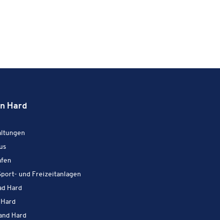
in Hard
Aktiv in Hard:
l­tun­gen
Aktiv in Hard:
us
Aktiv in Hard:
afen
Aktiv in Hard:
port- und Freizeitanlagen
Aktiv in Hard:
ad Hard
Aktiv in Hard:
 Hard
Aktiv in Hard:
and Hard