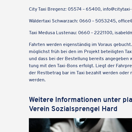
City Taxi Bregenz: 05574 – 65400, info@​citytaxi-​
Wäldertaxi Schwarz­ach: 0660 – 5053245, office@​
Taxi Medusa Lust­enau: 0660 – 2221100, isabeld
Fahrten werden eigen­stän­dig im Voraus gebucht.
möglichst früh bei den im Projekt betei­lig­ten T
und dass bei der Bestel­lung bereits ange­ge­ben w
tung mit den Taxi-Bons erfolgt. Liegt der Fahr­p
der Rest­be­trag bar im Taxi bezahlt werden oder
werden.
Weitere Infor­ma­tio­nen unter pl
Verein Sozi­al­spren­gel Hard
Wir verwenden Google Map