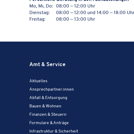
Mo, Mi, Do:
08:00 — 12:00 Uhr
Dienstag:
08:00 — 12:00 und 14:00 — 18:00 Uh
Freitag:
08:00 — 13:00 Uhr
Amt & Service
Amt & Service:
Aktuelles
Amt & Service:
Ansprechpartner:innen
Amt & Service:
Abfall & Entsorgung
Amt & Service:
Bauen & Wohnen
Amt & Service:
Finanzen & Steuern
Amt & Service:
Formulare & Anträge
Amt & Service:
Infrastruktur & Sicherheit