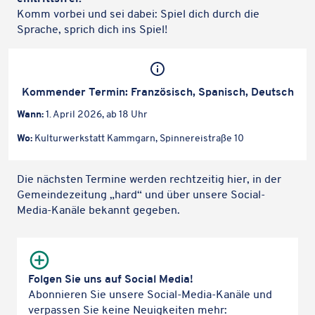
Komm vorbei und sei dabei: Spiel dich durch die
Sprache, sprich dich ins Spiel!
Kommen­der Termin: Fran­zö­sisch, Spanisch, Deutsch
Wann:
1. April 2026, ab 18 Uhr
Wo:
Kultur­werk­statt Kamm­garn, Spin­ne­rei­straße 10
Die nächs­ten Termine werden recht­zei­tig hier, in der
Gemein­de­zei­tung „hard“ und über unsere Social-
Media-Kanäle bekannt gegeben.
Karteninhalte zulassen
Wir verwenden Google Maps, um Karten auf unserer Website
anzuzeigen. Genaue Infos finden Sie
in unserem Datenschutz
.
Folgen Sie uns auf Social Media!
Karte laden
Abon­nie­ren Sie unsere Social-Media-Kanäle und
verpas­sen Sie keine Neuig­kei­ten mehr: