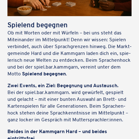
Spie­lend begegnen
Ob mit Worten oder mit Würfeln – bei uns steht das
Mitein­an­der im Mittel­punkt! Denn wir wissen: Spielen
verbin­det, auch über Sprach­gren­zen hinweg. Die Markt­
ge­meinde Hard und die Kamm­garn laden dich ein, spie­
le­risch neue Welten zu entde­cken. Beim Spra­chen­hock
und bei der spiel.bar.kammgarn, vereint unter dem
Motto
Spie­lend begeg­nen
.
Zwei Events, ein Ziel: Begeg­nung und Austausch.
Bei der spiel.bar.kammgarn. wird gewür­felt, gespielt
und gelacht – mit einer bunten Auswahl an Brett- und
Karten­spie­len für alle Gene­ra­tio­nen. Beim Spra­chen­
hock stehen deine Sprach­kennt­nisse im Mittel­punkt –
ganz locker im Gespräch mit Muttersprachler:innen.
Beides in der Kamm­garn Hard – und beides
eintrittsfrei.