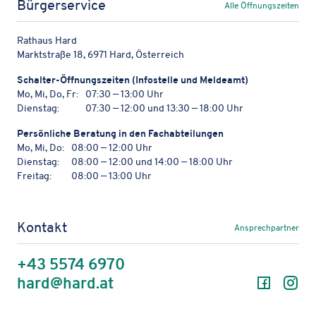
Bürgerservice
Alle Öffnungszeiten
Rathaus Hard
Marktstraße 18, 6971 Hard, Österreich
Schal­ter-Öffnungs­zei­ten (Info­stelle und Meldeamt)
Mo, Mi, Do, Fr:
07:30 — 13:00 Uhr
Dienstag:
07:30 — 12:00 und 13:30 — 18:00 Uhr
Persön­li­che Bera­tung in den Fachabteilungen
Mo, Mi, Do:
08:00 — 12:00 Uhr
Dienstag:
08:00 — 12:00 und 14:00 — 18:00 Uhr
Freitag:
08:00 — 13:00 Uhr
Kontakt
Ansprechpartner
+43 5574 6970
Facebo
In
hard@hard.at