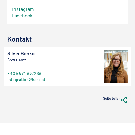
Insta­gram
Face­book
Kontakt
Silvia Benko
Sozi­al­amt
+43 5574 697236
integration@​hard.​at
URL Te
Seite teilen