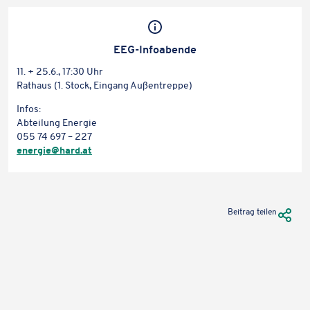
EEG-Info­abende
Karteninhalte zulassen
11. + 25.6., 17:30 Uhr
Wir verwenden Google Maps, um Karten auf unserer Website
Rathaus (1. Stock, Eingang Außentreppe)
anzuzeigen. Genaue Infos finden Sie
in unserem Datenschutz
.
Infos:
Abtei­lung Energie
Karte laden
055 74 697 – 227
energie@​hard.​at
URL Te
Beitrag teilen