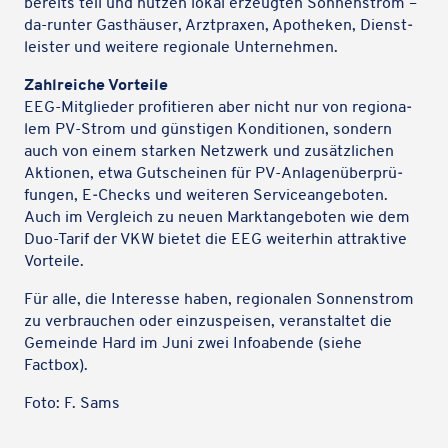
bereits teil und nutzen lokal erzeug­ten Sonnen­strom –
da-runter Gast­häu­ser, Arzt­pra­xen, Apothe­ken, Dienst­
leis­ter und weitere regio­nale Unternehmen.
Zahl­rei­che Vorteile
EEG-Mitglie­der profi­tie­ren aber nicht nur von regio­na­
lem PV-Strom und güns­ti­gen Kondi­tio­nen, sondern
auch von einem starken Netz­werk und zusätz­li­chen
Aktio­nen, etwa Gutschei­nen für PV-Anla­gen­über­prü­
fun­gen, E‑Checks und weite­ren Service­an­ge­bo­ten.
Auch im Vergleich zu neuen Markt­an­ge­bo­ten wie dem
Duo-Tarif der VKW bietet die EEG weiter­hin attrak­tive
Vorteile.
Für alle, die Inter­esse haben, regio­na­len Sonnen­strom
zu verbrau­chen oder einzu­spei­sen, veran­stal­tet die
Gemeinde Hard im Juni zwei Info­abende (siehe
Factbox).
Foto: F. Sams