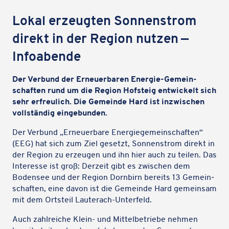
Lokal erzeug­ten Sonnen­strom
direkt in der Region nutzen —
Infoabende
Der Verbund der Erneu­er­ba­ren Energie-Gemein­
schaf­ten rund um die Region Hofsteig entwi­ckelt sich
sehr erfreu­lich. Die Gemeinde Hard ist inzwi­schen
voll­stän­dig eingebunden.
Der Verbund „Erneu­er­bare Ener­gie­ge­mein­schaf­ten“
(EEG) hat sich zum Ziel gesetzt, Sonnen­strom direkt in
der Region zu erzeu­gen und ihn hier auch zu teilen. Das
Inter­esse ist groß: Derzeit gibt es zwischen dem
Boden­see und der Region Dorn­birn bereits 13 Gemein­
schaf­ten, eine davon ist die Gemeinde Hard gemein­sam
mit dem Orts­teil Lauterach-Unterfeld.
Auch zahl­rei­che Klein- und Mittel­be­triebe nehmen