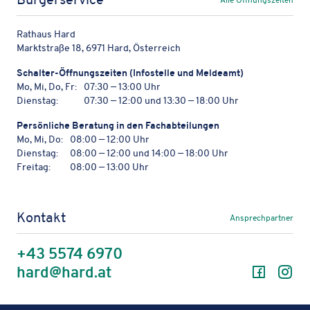
Rathaus Hard
Marktstraße 18, 6971 Hard, Österreich
Schal­ter-Öffnungs­zei­ten (Info­stelle und Meldeamt)
Mo, Mi, Do, Fr:
07:30 — 13:00 Uhr
Dienstag:
07:30 — 12:00 und 13:30 — 18:00 Uhr
Persön­li­che Bera­tung in den Fachabteilungen
Mo, Mi, Do:
08:00 — 12:00 Uhr
Dienstag:
08:00 — 12:00 und 14:00 — 18:00 Uhr
Freitag:
08:00 — 13:00 Uhr
Kontakt
Ansprechpartner
+43 5574 6970
Facebo
In
hard@hard.at