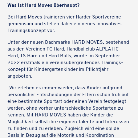
Was ist Hard Moves überhaupt?
Bei Hard Moves trai­nie­ren vier Harder Sport­ver­eine
gemein­sam und stellen dabei ein neues inno­va­ti­ves
Trai­nings­kon­zept vor.
Unter der neuen Dach­marke HARD MOVES, bestehend
aus den Verei­nen FC Hard, Hand­ball­club ALPLA HC
Hard, TS Hard und Hard Bulls, wurde im Septem­ber
2022 erst­mals ein vereins­über­grei­fen­des Trai­nings­
kon­zept für Kinder­gar­ten­kin­der im Pflicht­jahr
angeboten.
„Wir erleben es immer wieder, dass Kinder aufgrund
persön­li­cher Entschei­dun­gen der Eltern schon früh auf
eine bestimmte Sport­art oder einen Verein fest­ge­legt
werden, ohne vorher unter­schied­li­che Sport­ar­ten zu
kennen. Mit HARD MOVES haben die Kinder die
Möglich­keit selbst ihre eigenen Talente und Inter­es­sen
zu finden und zu erleben. Zugleich wird eine solide
Basis in Bezug auf die Motorik und Koor­di­na­tion