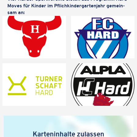
Moves für Kinder im Pflich­kin­der­gar­ten­jahr gemein­
Karteninhalte zulassen
sam an:
Wir verwenden Google Maps, um Karten auf unserer Website
anzuzeigen. Genaue Infos finden Sie
in unserem Datenschutz
.
Karte laden
Karten­in­halte zulassen