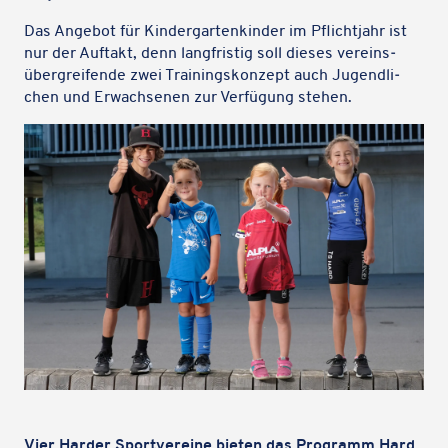
Das Angebot für Kinder­gar­ten­kin­der im Pflicht­jahr ist
nur der Auftakt, denn lang­fris­tig soll dieses vereins­
über­grei­fende zwei Trai­nings­kon­zept auch Jugend­li­
chen und Erwach­se­nen zur Verfü­gung stehen.
Vier Harder Sport­ver­eine bieten das Programm Hard