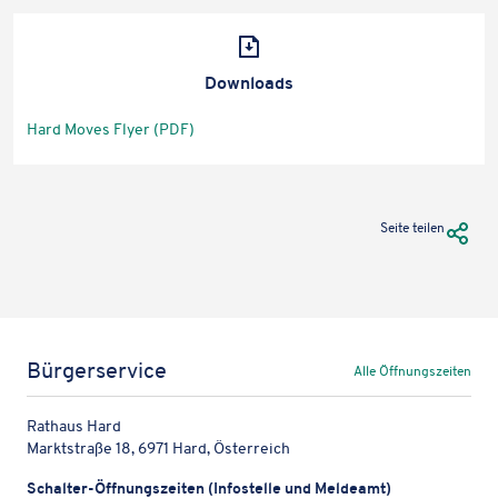
in
neuem Tab)
Down­loads
Hard Moves Flyer
(PDF)
(öffnet
in
neuem Tab)
URL Te
Seite teilen
Bürgerservice
Alle Öffnungszeiten
Rathaus Hard
Marktstraße 18, 6971 Hard, Österreich
Schal­ter-Öffnungs­zei­ten (Info­stelle und Meldeamt)