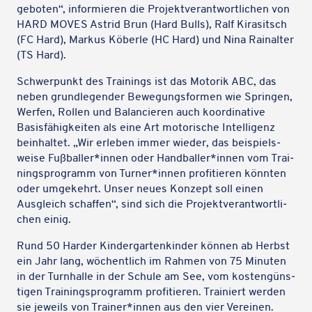
geboten“, infor­mie­ren die Projekt­ver­ant­wort­li­chen von
HARD MOVES Astrid Brun (Hard Bulls), Ralf Kira­sit­sch
(FC Hard), Markus Köberle (HC Hard) und Nina Rainal­ter
(TS Hard).
Schwer­punkt des Trai­nings ist das Motorik ABC, das
neben grund­le­gen­der Bewe­gungs­for­men wie Sprin­gen,
Werfen, Rollen und Balan­cie­ren auch koor­di­na­tive
Basis­fä­hig­kei­ten als eine Art moto­ri­sche Intel­li­genz
beinhal­tet. „Wir erleben immer wieder, das beispiels­
weise Fußballer*innen oder Handballer*innen vom Trai­
nings­pro­gramm von Turner*innen profi­tie­ren könnten
oder umge­kehrt. Unser neues Konzept soll einen
Ausgleich schaf­fen“, sind sich die Projekt­ver­ant­wort­li­
chen einig.
Rund 50 Harder Kinder­gar­ten­kin­der können ab Herbst
ein Jahr lang, wöchent­lich im Rahmen von 75 Minuten
in der Turn­halle in der Schule am See, vom kosten­güns­
ti­gen Trai­nings­pro­gramm profi­tie­ren. Trai­niert werden
sie jeweils von Trainer*innen aus den vier Vereinen.