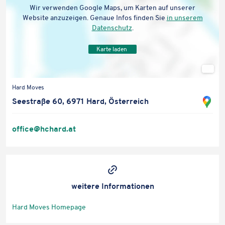
Wir verwen­den Google Maps, um Karten auf unserer
Website anzu­zei­gen. Genaue Infos finden Sie
in unserem
Daten­schutz
.
Karte laden
Stan
ort
Hard Moves
auf
Sta
Seestraße 60, 6971 Hard, Österreich
Goo
ort
Map
in
office@​hchard.​at
öff
Go
Ma
öff
weitere Infor­ma­tio­nen
Hard Moves Homepage
(öffnet